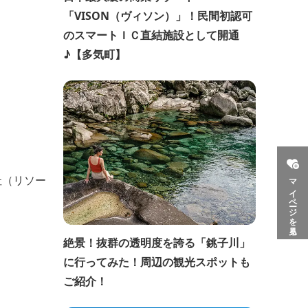
「VISON（ヴィソン）」！民間初認可
のスマートＩＣ直結施設として開通
♪【多気町】
杜（リソー
マイページを見る
絶景！抜群の透明度を誇る「銚子川」
に行ってみた！周辺の観光スポットも
ご紹介！