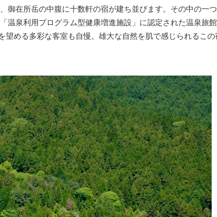
誇り、御在所岳の中腹に十数軒の宿が建ち並びます。その中の一
て「温泉利用プログラム型健康増進施設」に認定された温泉旅
を望める多彩な客室も自慢。雄大な自然を肌で感じられるこの