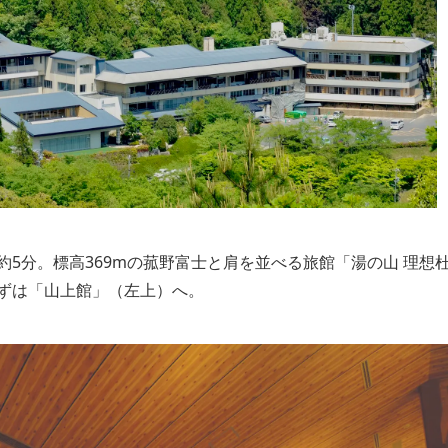
5分。標高369mの菰野富士と肩を並べる旅館「湯の山 理想
ずは「山上館」（左上）へ。