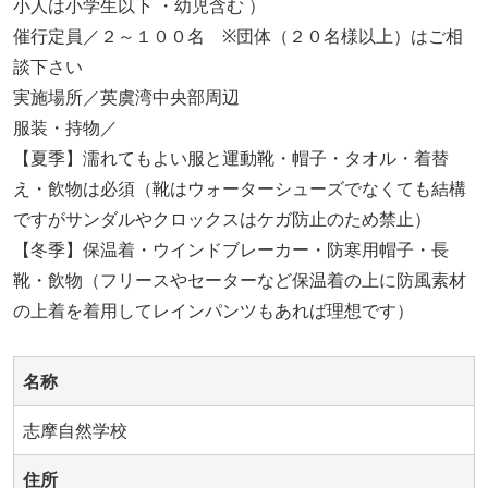
小人は小学生以下 ・幼児含む ）
催行定員／２～１００名 ※団体（２０名様以上）はご相
談下さい
実施場所／英虞湾中央部周辺
服装・持物／
【夏季】濡れてもよい服と運動靴・帽子・タオル・着替
え・飲物は必須（靴はウォーターシューズでなくても結構
ですがサンダルやクロックスはケガ防止のため禁止）
【冬季】保温着・ウインドブレーカー・防寒用帽子・長
靴・飲物（フリースやセーターなど保温着の上に防風素材
の上着を着用してレインパンツもあれば理想です）
名称
志摩自然学校
住所