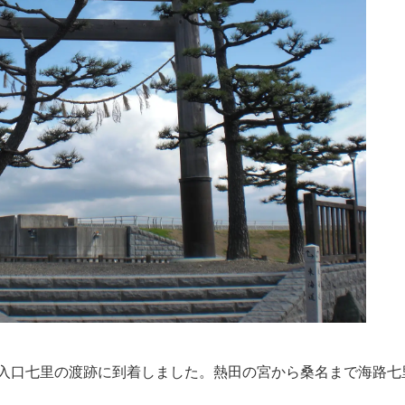
入口七里の渡跡に到着しました。熱田の宮から桑名まで海路七