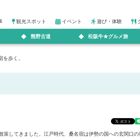
事
観光スポット
イベント
遊び・体験
熊野古道
松阪牛★グルメ旅
宿を歩く。
散策してきました。江戸時代、桑名宿は伊勢の国への玄関口の