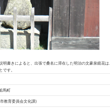
説明書きによると、出張で桑名に滞在した明治の文豪泉鏡花は
とです。
市船馬町
 (桑名市教育委員会文化課)