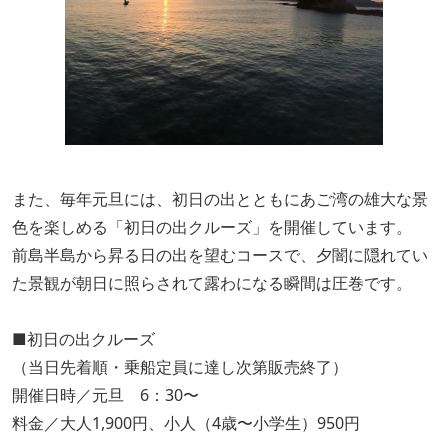
また、毎年元旦には、初日の出とともにあご湾の雄大な景
色を楽しめる「初日の出クルーズ」を開催しています。
前島半島から昇る日の出を望むコースで、夕闇に隠れてい
た景観が朝日に照らされて露わになる瞬間は圧巻です。
■初日の出クルーズ
（当日先着順・乗船定員に達し次第販売終了）
開催日時／元旦 6：30〜
料金／大人1,900円、小人（4歳〜小学生）950円