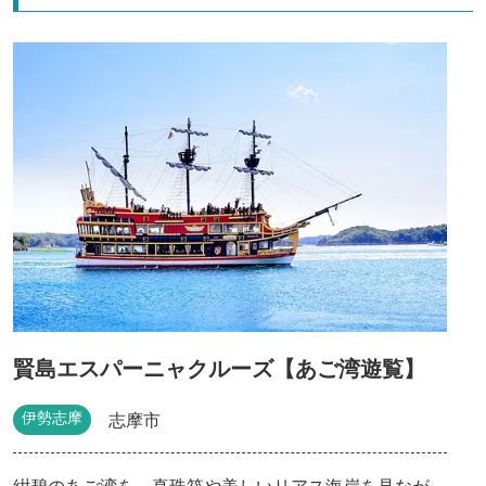
賢島エスパーニャクルーズ【あご湾遊覧】
伊勢志摩
志摩市
紺碧のあご湾を、真珠筏や美しいリアス海岸を見なが