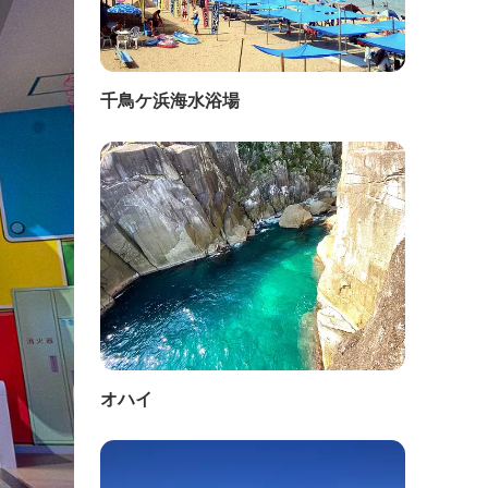
千鳥ケ浜海水浴場
オハイ