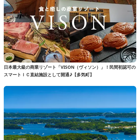
日本最大級の商業リゾート「VISON（ヴィソン）」！民間初認可の
スマートＩＣ直結施設として開通♪【多気町】