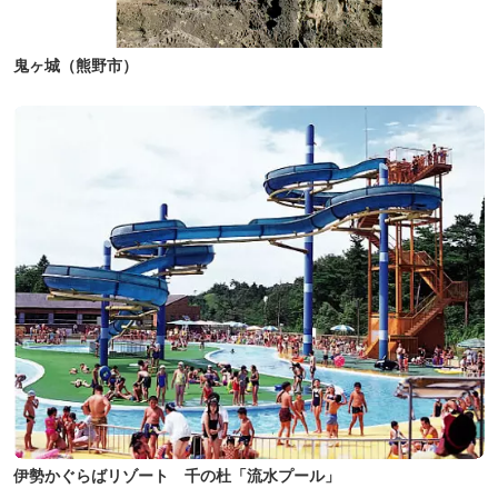
鬼ヶ城（熊野市）
伊勢かぐらばリゾート 千の杜「流水プール」