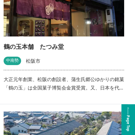
鶴の玉本舗 たつみ堂
中南勢
松阪市
大正元年創業、松阪の創設者、蒲生氏郷公ゆかりの銘菓
「鶴の玉」は全国菓子博覧会金賞受賞。又、日本を代表
する国学者、本居宣長が愛した鈴を型どった「鈴最中」
や創業百周年記念菓子「鈴どら」も人気商品です。
Page Top