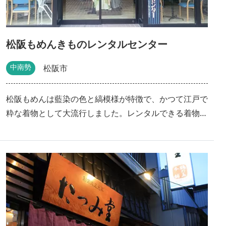
松阪もめんきものレンタルセンター
中南勢
松阪市
松阪もめんは藍染の色と縞模様が特徴で、かつて江戸で
粋な着物として大流行しました。レンタルできる着物は
洋服の上から簡単に着ることができますので、着付けに
時間がかかりません。なんと3分で着付け可能！女性だ
けでなく、男性用の着物レンタルもあります。 ※きも
のレンタルセンターは月・木は休み ・隣接地にパーキ
ング有（６台までP可）