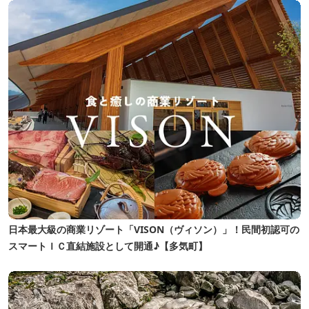
日本最大級の商業リゾート「VISON（ヴィソン）」！民間初認可の
スマートＩＣ直結施設として開通♪【多気町】