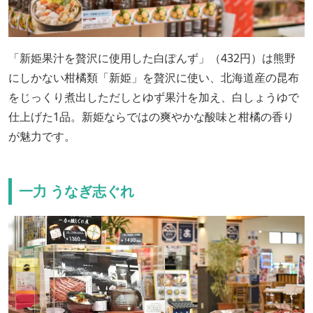
「新姫果汁を贅沢に使用した白ぽんず」（432円）は熊野
にしかない柑橘類「新姫」を贅沢に使い、北海道産の昆布
をじっくり煮出しただしとゆず果汁を加え、白しょうゆで
仕上げた1品。新姫ならではの爽やかな酸味と柑橘の香り
が魅力です。
一力 うなぎ志ぐれ