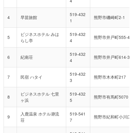
4
519-432
4
早苗旅館
熊野市磯崎町2-1
1
ビジネスホテル みは
519-432
5
熊野市井戸町555-4
らし亭
4
519-432
6
紀南荘
熊野市井戸町614-3
4
519-432
7
民宿 ハタイ
熊野市木本町217
3
ビジネスホテル 七里
519-432
8
熊野市有馬町5070
ヶ浜
5
入鹿温泉 ホテル瀞流
519-541
9
熊野市紀和町小川口1
荘
7