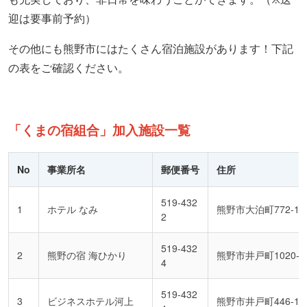
迎は要事前予約）
その他にも熊野市にはたくさん宿泊施設があります！下記
の表をご確認ください。
「くまの宿組合」加入施設一覧
No
事業所名
郵便番号
住所
519-432
1
ホテル なみ
熊野市大泊町772-1
2
519-432
2
熊野の宿 海ひかり
熊野市井戸町1020-7
4
519-432
3
ビジネスホテル河上
熊野市井戸町446-15