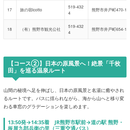
519-432
17
旅の宿icotto
熊野市井戸町470-12
4
519-432
18
（有）熊野市観光公社
熊野市井戸町654-1
4
【コース②】日本の原風景へ！絶景「千枚
田」を巡る温泉ルート
山間の秘境へ足を伸ばし、日本の原風景と名湯に癒やされ
るルートです。バスに揺られながら、海から山へと移り変
わる車窓のグラデーションを楽しめます。
13:50発→14:35着 JR熊野市駅前→道の駅 熊野・
板屋九郎兵衛の里（三重交通バス）