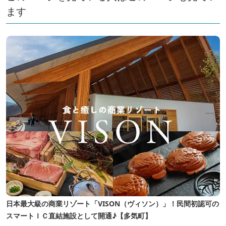
ます
日本最大級の商業リゾート「VISON（ヴィソン）」！民間初認可の
スマートＩＣ直結施設として開通♪【多気町】