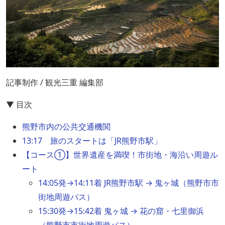
記事制作 / 観光三重 編集部
▼ 目次
熊野市内の公共交通機関
13:17 旅のスタートは「JR熊野市駅」
【コース①】世界遺産を満喫！市街地・海沿い周遊ル
ート
14:05発→14:11着 JR熊野市駅 → 鬼ヶ城（熊野市市
街地周遊バス）
15:30発→15:42着 鬼ヶ城 → 花の窟・七里御浜