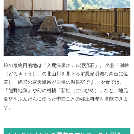
旅の最終目的地は「入鹿温泉ホテル瀞流荘」。 名勝「瀞峡
（どろきょう）」の北山川を見下ろす風光明媚な高台に位
置し、絶景の露天風呂が自慢の温泉宿です。 夕食では、
「熊野地鶏」や幻の柑橘「新姫（にいひめ）」など、地元
食材をふんだんに使った季節ごとの郷土料理を堪能できま
す。