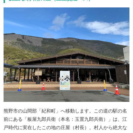
熊野市の山間部「紀和町」へ移動します。この道の駅の名
前にある「板屋九郎兵衛（本名：玉置九郎兵衛）」は、江
戸時代に実在したこの地の庄屋（村長）。村人から絶大な