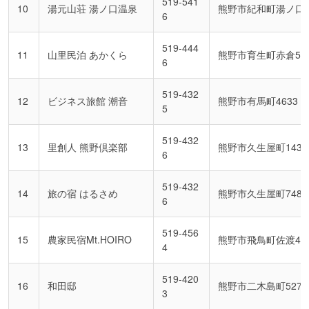
519-541
10
湯元山荘 湯ノ口温泉
熊野市紀和町湯ノ口1
6
519-444
11
山里民泊 あかくら
熊野市育生町赤倉594
6
519-432
12
ビジネス旅館 潮音
熊野市有馬町4633
5
519-432
13
里創人 熊野倶楽部
熊野市久生屋町1430
6
519-432
14
旅の宿 はるさめ
熊野市久生屋町748-
6
519-456
15
農家民宿Mt.HOIRO
熊野市飛鳥町佐渡47
4
519-420
16
和田邸
熊野市二木島町527
3