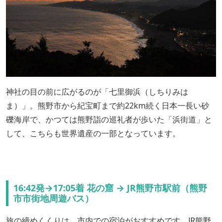
神社の目の前に広がるのが「七里御浜（しちりみは
ま）」。熊野市から紀宝町まで約22km続く日本一長い砂
礫海岸で、かつては熊野詣の巡礼者が歩いた「浜街道」と
して、こちらも世界遺産の一部となっています。
16:42発→17:05着 花の窟 → JR熊野市駅前（熊野
市市街地周遊バス）
旅の締めくくりは、市内での宿泊がおすすめです。JR熊野