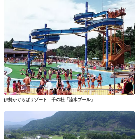
伊勢かぐらばリゾート 千の杜「流水プール」