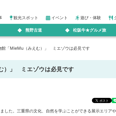
事
観光スポット
イベント
遊び・体験
熊野古道
松阪牛★グルメ旅
館「MieMu（みえむ）」 ミエゾウは必見です
えむ）」 ミエゾウは必見です
てきました。三重県の文化、自然を学ぶことができる展示エリア