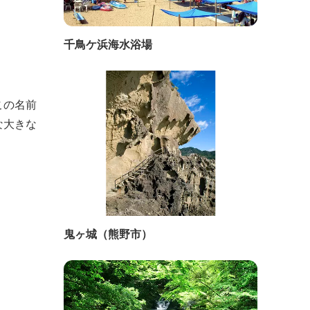
千鳥ケ浜海水浴場
この名前
な大きな
鬼ヶ城（熊野市）