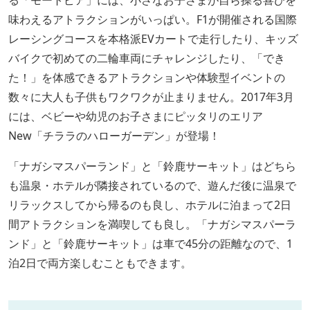
る「モートピア」には、小さなお子さまが自ら操る喜びを
味わえるアトラクションがいっぱい。F1が開催される国際
レーシングコースを本格派EVカートで走行したり、キッズ
バイクで初めての二輪車両にチャレンジしたり、「でき
た！」を体感できるアトラクションや体験型イベントの
数々に大人も子供もワクワクが止まりません。2017年3月
には、ベビーや幼児のお子さまにピッタリのエリア
New「チララのハローガーデン」が登場！
「ナガシマスパーランド」と「鈴鹿サーキット」はどちら
も温泉・ホテルが隣接されているので、遊んだ後に温泉で
リラックスしてから帰るのも良し、ホテルに泊まって2日
間アトラクションを満喫しても良し。「ナガシマスパーラ
ンド」と「鈴鹿サーキット」は車で45分の距離なので、1
泊2日で両方楽しむこともできます。