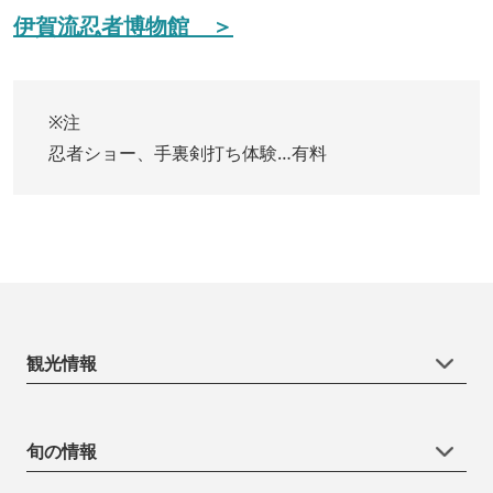
伊賀流忍者博物館 ＞
※注
忍者ショー、手裏剣打ち体験…有料
観光情報
旬の情報