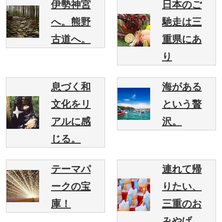
伊勢神宮
日本のご
へ。熊野
馳走は三
古道へ。
重県にあ
り
息づく和
海がある
文化をリ
という贅
アルに感
沢。
じる。
テーマパ
連れて帰
ークの宝
りたい、
庫！
三重のお
みやげ。