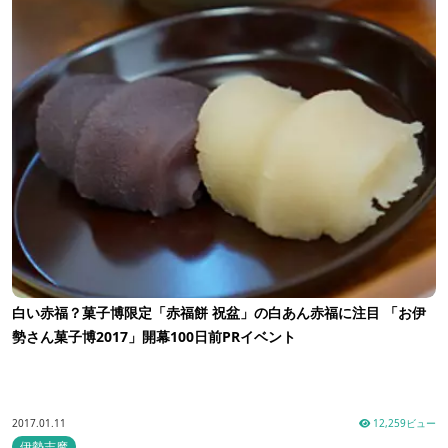
白い赤福？菓子博限定「赤福餅 祝盆」の白あん赤福に注目 「お伊
勢さん菓子博2017」開幕100日前PRイベント
2017.01.11
12,259ビュー
伊勢志摩