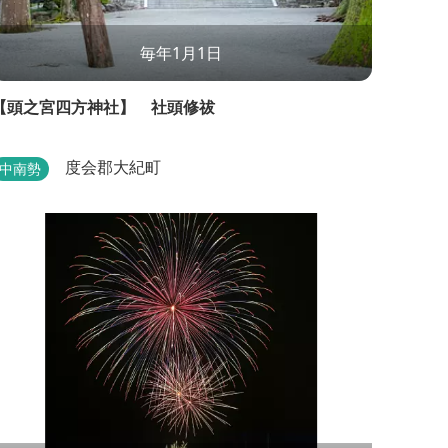
毎年1月1日
【頭之宮四方神社】 社頭修祓
度会郡大紀町
中南勢