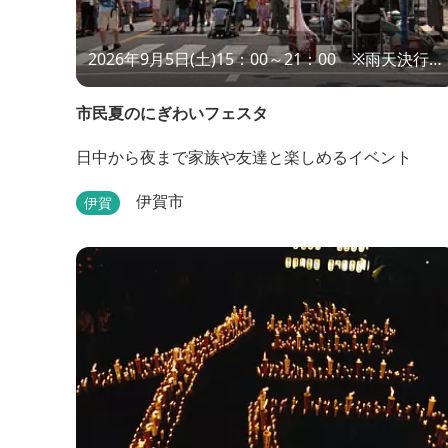
2026年9月5日(土)15：00～21：00 ※雨天決行、
荒天中止
市民夏のにぎわいフェスタ
日中から夜まで家族や友達と楽しめるイベント
伊賀市
伊賀