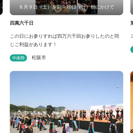
８月９日（土）夕刻～10日（日）朝にかけて
四萬六千日
この日にお参りすれば四万六千回お参りしたのと同
じご利益があります！
松阪市
中南勢