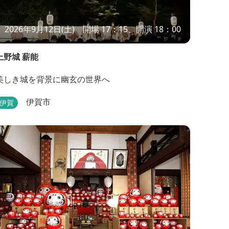
2026年9月12日(土) 開場 17：15、開演 18：00
上野城 薪能
美しき城を背景に幽玄の世界へ
伊賀市
伊賀