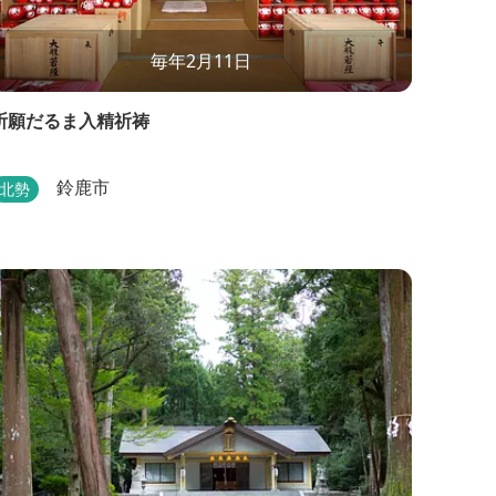
毎年2月11日
祈願だるま入精祈祷
鈴鹿市
北勢