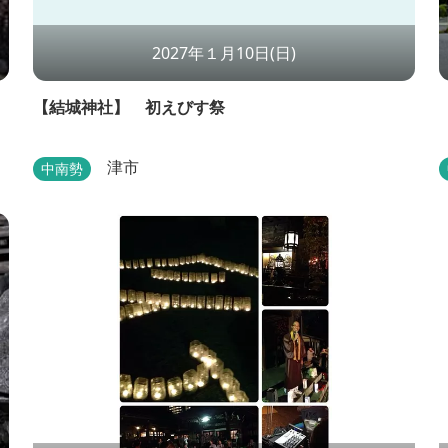
2027年１月10日(日)
【結城神社】 初えびす祭
津市
中南勢