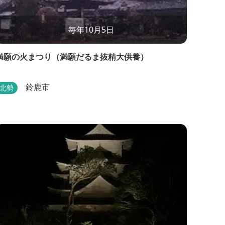
毎年10月5日
満願の火まつり（満願だるま抜精大供養）
鈴鹿市
北勢