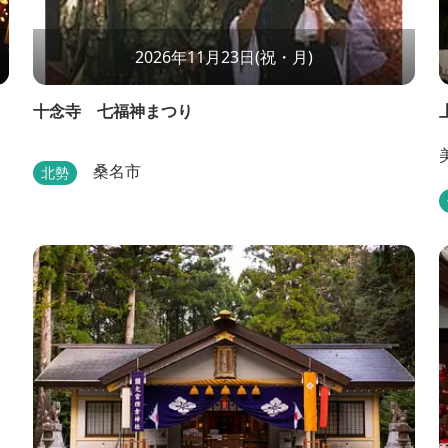
2026年11月23日(祝・月)
十念寺 七福神まつり
桑名市
北勢