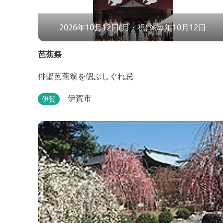
2026年10月12日(月・祝) ※毎年10月12日
芭蕉祭
俳聖芭蕉翁を偲ぶしぐれ忌
伊賀市
伊賀