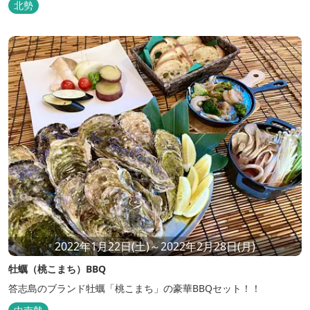
北勢
2022年1月22日(土)～2022年2月28日(月)
牡蠣（桃こまち）BBQ
答志島のブランド牡蠣「桃こまち」の豪華BBQセット！！