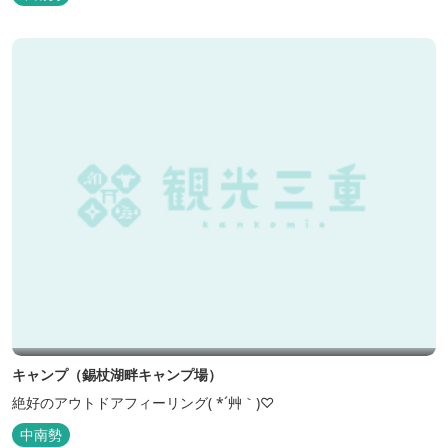
キャンプ（錫杖湖畔キャンプ場）
絶好のアウトドアフィーリング( *´艸｀)♡
中南勢