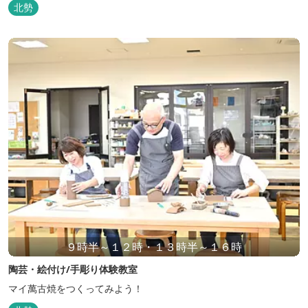
北勢
９時半～１２時・１３時半～１６時
陶芸・絵付け/手彫り体験教室
マイ萬古焼をつくってみよう！