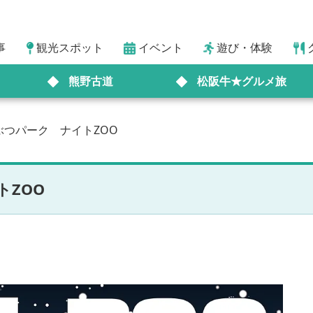
事
観光スポット
イベント
遊び・体験
熊野古道
松阪牛★グルメ旅
ぶつパーク ナイトZOO
ZOO