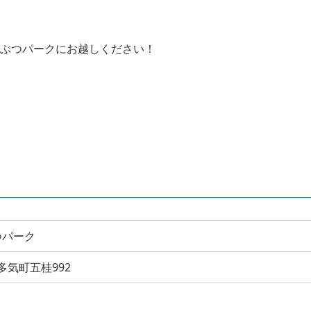
うぶつパークにお越しください！
つパーク
郡多気町五桂992