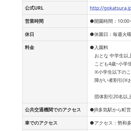
公式URL
http://gokatsura.j
営業時間
●開園時間：10:00~
休日
●休園日：毎週火
料金
●入園料
おとな 中学生以上：
こども4歳~小学生：
※小学生以下のこ
障がい者割引(※お
団体割引20名以上
公共交通機関でのアクセス
●JR多気駅から町
車でのアクセス
●アクセス：勢和多気