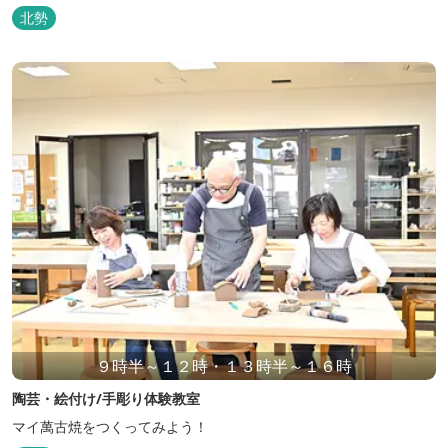
北勢
９時半～１２時・１３時半～１６時
陶芸・絵付け/手彫り体験教室
マイ萬古焼をつくってみよう！