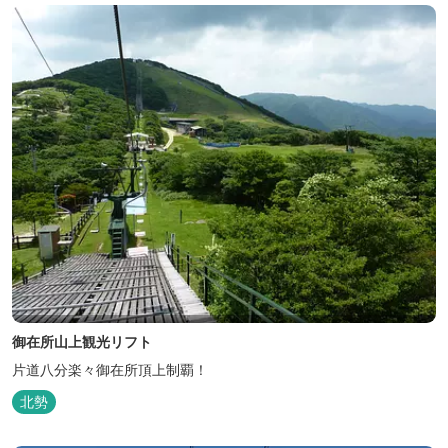
御在所山上観光リフト
片道八分楽々御在所頂上制覇！
北勢