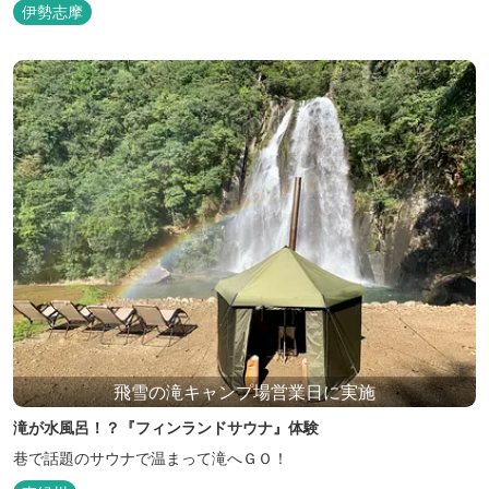
伊勢志摩
飛雪の滝キャンプ場営業日に実施
滝が水風呂！？『フィンランドサウナ』体験
巷で話題のサウナで温まって滝へＧＯ！