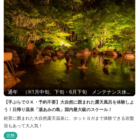
通年 （※1月中旬、下旬・6月下旬 メンテナンス休業
あり）
【手ぶらでＯＫ・予約不要】大自然に囲まれた露天風呂を体験しよ
う！日帰り温泉「湯あみの島」国内最大級のスケール！
絶景に囲まれた大自然露天温泉に、ホットヨガまで体験できる岩盤
浴もあって大人気！
北勢