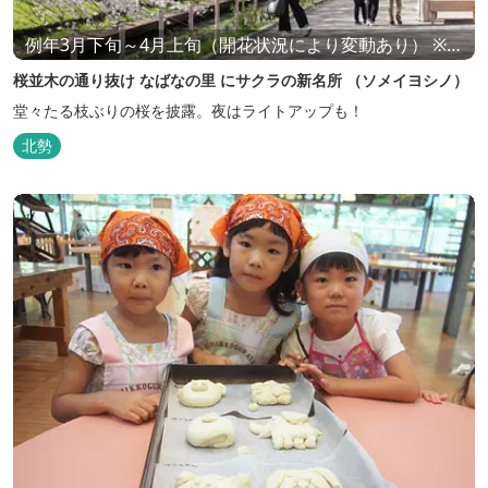
例年3月下旬～4月上旬（開花状況により変動あり） ※通
常時は公開しておりません。桜並木の公開の時期や時間
桜並木の通り抜け なばなの里 にサクラの新名所 （ソメイヨシノ）
は、開花状況や曜日により日時が変動します。必ずご来
場前に公式WEBページでご確認ください
堂々たる枝ぶりの桜を披露。夜はライトアップも！
北勢