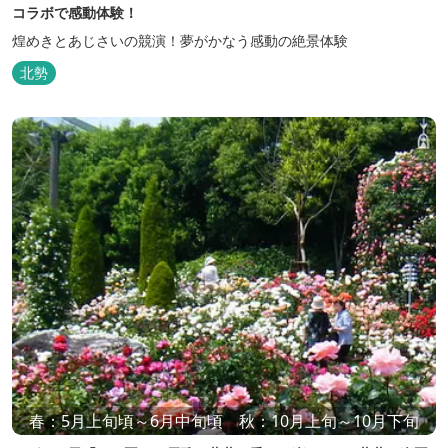
コラボで感動体験！
煌めきとあじさいの競演！夢がかなう感動の絶景体験
北勢
春：5月上旬頃～6月中旬頃 秋：10月上旬～10月下旬