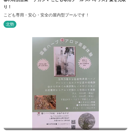
業です。小学3年生までのお子様とその保護者様を対象
り！
としています。
こども専用・安心・安全の屋内型プールです！
北勢