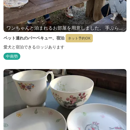
ワンちゃんと泊まれるお部屋を用意しました。 手ぶらで
お越しいただき、バーベキューを楽しんだ後、ワンちゃ
ペット連れのバーベキュー、宿泊
ネット予約OK
んも一緒にロッジで宿泊できます。
愛犬と宿泊できるロッジあります
中南勢