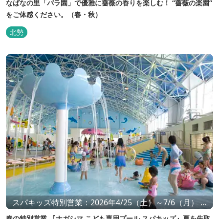
なばなの里「バラ園」で優雅に薔薇の香りを楽しむ！ “薔薇の楽園”
をご体感ください。（春・秋）
北勢
スパキッズ特別営業：2026年4/25（土）～7/6（月） ※
夏の営業とは異なる 「スパキッズ」エリアのみ の特別営
春の特別営業 『ナガシマ こども専用プール スパキッズ』夏を先取