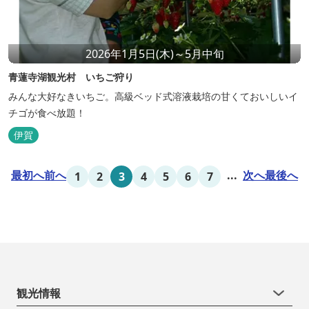
2026年1月5日(木)～5月中旬
青蓮寺湖観光村 いちご狩り
みんな大好なきいちご。高級ベッド式溶液栽培の甘くておいしいイ
チゴが食べ放題！
伊賀
最初へ
前へ
...
次へ
最後へ
1
2
3
4
5
6
7
観光情報