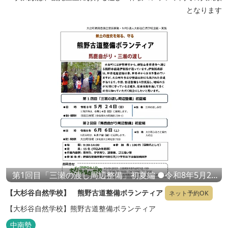
となります
第1回目「三瀬の渡し周辺整備」初夏編 ●令和8年5月24
日（日） ※雨天時は、6月14日（日）に延期します。
【大杉谷自然学校】 熊野古道整備ボランティア
ネット予約OK
第2回目「馬鹿曲がり周辺整備」初夏編 ●令和8年6月6日
（土） ※雨天時は、6月7日（日）に延期します。 ◆第3
【大杉谷自然学校】熊野古道整備ボランティア
回目「馬鹿曲がり周辺整備」11月28日（土）秋編 ◆第4
中南勢
回目「三瀬の渡し周辺整備」令和9年1月24日（日）冬編