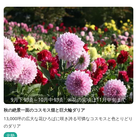
9月下旬頃～10月中旬頃 ※花の見頃は11月中旬まで
秋の絶景一面のコスモス畑と巨大輪ダリア
13,000坪の広大な花ひろばに咲き誇る可憐なコスモスと色とりどり
のダリア
北勢