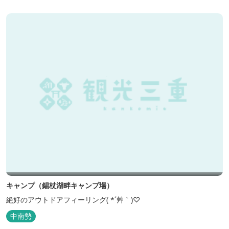
キャンプ（錫杖湖畔キャンプ場）
絶好のアウトドアフィーリング( *´艸｀)♡
中南勢