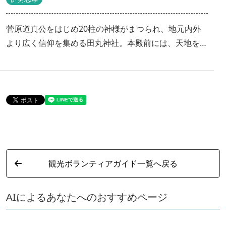
菅原道真公をはじめ20柱の神様がまつられ、地元内外
より広く信仰を集める田丸神社。本殿前には、天地を貫
くヒノキの大木の御神木があり、古くはエノキの御神木
に降雨止雨の祈願をする農耕の神でもありました。天神
信仰のもと、現在は学業成就、厄災除、病気平癒などの
参拝が絶えません。 ●願かけなで牛 願かけなで牛をな
でると、学問向上、身体健全、家運隆昌の願いが叶うと
いわれています。天神様の使いだった牛が、人々の願い
を天神様に運んでくれます。 ●筆塚 小さくなった鉛筆
や傷んで書けなくなった筆を、これまでの感謝を込めて
観光ボランティアガイド一覧へ戻る
筆塚に納め、学問成就や書道の上達を祈願します。 ●
たまる石・祓石 たまる石は願いを託した串を捧げると
AIによるあなたへのおすすめページ
福がたまるとされており、祓石(はらえいし)はなでると
穢れを祓うことができるといわれています。 ●大祭 毎