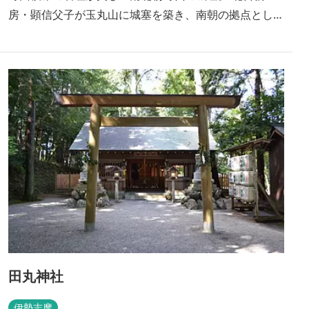
房・顕信父子が玉丸山に城塞を築き、南朝の拠点とした
と伝えられます。 天正3年(1575)、織田信長の次男・信
雄により平山城の田丸城が築かれ、その後稲葉氏、藤堂
氏、久野氏と城主が変わり、明治2年に廃城。 創建年
代：天正3年(1575) 春には桜、夏には大賀蓮、秋には紅
葉、冬にはライトアップと、一年を通じて、景観が楽し
めます。 平成29年(2017年)、「続日本100名城」に選出
田丸神社
伊勢志摩