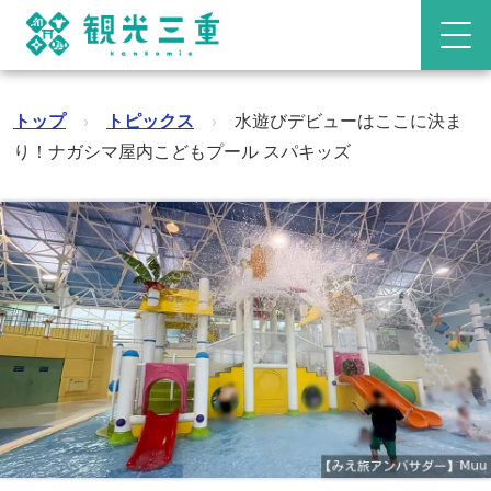
トップ
›
トピックス
›
水遊びデビューはここに決ま
り！ナガシマ屋内こどもプール スパキッズ