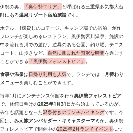
伊勢の奥、
「奥伊勢エリア」
と呼ばれる三重県多気郡大台
町にある
温泉リゾート宿泊施設
です。
ホテル、1棟貸しのコテージ、キャンプ場での宿泊、創作
フレンチが楽しめるレストラン、奥伊勢宮川温泉、施設の
中を流れる川での遊び、遊具のある公園、釣り堀、テニス
コート、山歩きなど、
自然に囲まれた贅沢な時間
を過ごす
ことができる
「奥伊勢フォレストピア」
。
食事
や
温泉
は
日帰り利用も人気
で、ランチでは、
月替わり
メニュー
を楽しむことができます。
毎年1月にメンテナンス休館を行う
奥伊勢フォレストピア
で、休館日明けの
2025年1月31日
から始まっているのが、
去年も話題となった
温泉付きのランチバイキング
です。今
回は、
みえ旅アンバサダー・キミャスターマミ
が、奥伊勢
フォレストピアで開催中の
2025年2月ランチイベント
につ