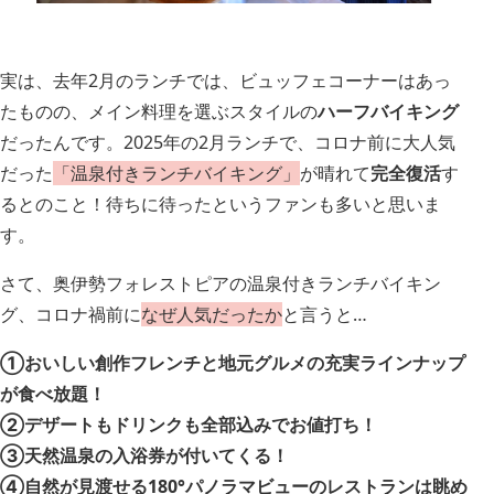
実は、去年2月のランチでは、ビュッフェコーナーはあっ
たものの、メイン料理を選ぶスタイルの
ハーフバイキング
だったんです。2025年の2月ランチで、コロナ前に大人気
だった
「温泉付きランチバイキング」
が晴れて
完全復活
す
るとのこと！待ちに待ったというファンも多いと思いま
す。
さて、奥伊勢フォレストピアの温泉付きランチバイキン
グ、コロナ禍前に
なぜ人気だったか
と言うと…
①おいしい創作フレンチと地元グルメの充実ラインナップ
が食べ放題！
②デザートもドリンクも全部込みでお値打ち！
③天然温泉の入浴券が付いてくる！
④自然が見渡せる180°パノラマビューのレストランは眺め