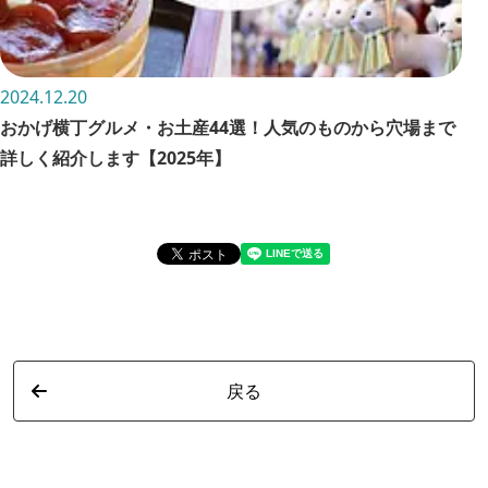
2024.12.20
202
おかげ横丁グルメ・お土産44選！人気のものから穴場まで
三
詳しく紹介します【2025年】
所
戻る