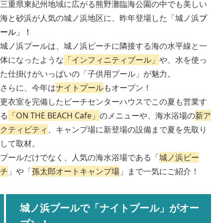
三重県東紀州地域に広がる熊野灘臨海公園の中でも美しい
海と砂浜が人気の城ノ浜地区に、昨年登場した「城ノ浜
プ
ール」！
城ノ浜プールは、城ノ浜ビーチに隣接する海の水平線と一
体になったような
「インフィニティプール」
や、水を使っ
た仕掛けがいっぱいの
「子供用プール」
が魅力。
さらに、今年は
ナイトプール
もオープン！
更衣室を完備したビーチセンターハウスでこの夏も営業す
る
「ON THE BEACH Cafe」
のメ​​ニューや、海水浴場の
新ア
クティビティ
、キャンプ場に新登場の設備まで夏を先取り
して取材。
プールだけでなく、人気の海水浴場である「
城ノ浜ビー
チ
」や「
孫太郎オートキャンプ場
」まで一気にご紹介！
城ノ浜プールで「ナイトプール」がオー