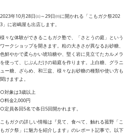
2023年10月28日㈯～29日㈰に開かれる「こもガク祭202
3」に岩嶋屋も出店します。
様々な体験ができるこもガク塾で、「さとうの庭」という
ワークショップを開きます。粒の大きさが異なるお砂糖、
色鮮やかで柔らかい琥珀糖や、堅く岩に見立てたカルメラ
を使って、じぶんだけの箱庭を作ります。上白糖、グラニ
ュー糖、ざらめ、和三盆、様々なお砂糖の種類や使い方も
聞けますよ。
○対象は3歳以上
○料金2,000円
○定員各回5名で各日5回開かれます。
こもガクの詳しい情報は『見て、食べて、触れる菰野「こ
もガク祭」に魅力を紹介します』のレポート記事で。以下