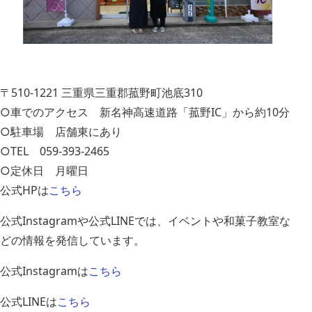
〒510-1221 三重県三重郡菰野町池底310
○車でのアクセス 新名神高速道路「菰野IC」から約10分
○駐車場 店舗東にあり
○TEL 059-393-2465
○定休日 月曜日
公式HPは
こちら
公式Instagramや公式LINEでは、イベントや和菓子教室な
どの情報を発信しています。
公式Instagramは
こちら
公式LINEは
こちら