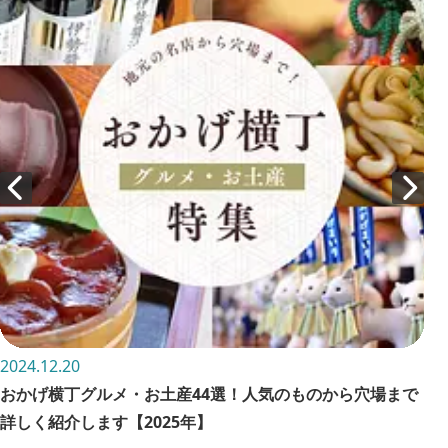
2024.12.20
202
おかげ横丁グルメ・お土産44選！人気のものから穴場まで
三
詳しく紹介します【2025年】
所