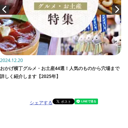
2024.12.20
202
おかげ横丁グルメ・お土産44選！人気のものから穴場まで
三
詳しく紹介します【2025年】
所
シェアする