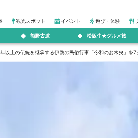
事
観光スポット
イベント
遊び・体験
熊野古道
松阪牛★グルメ旅
50年以上の伝統を継承する伊勢の民俗行事「令和のお木曳」を7