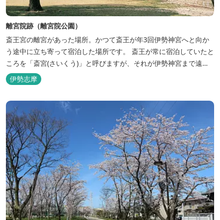
離宮院跡（離宮院公園）
斎王宮の離宮があった場所。かつて斎王が年3回伊勢神宮へと向か
う途中に立ち寄って宿泊した場所です。 斎王が常に宿泊していたと
ころを「斎宮(さいくう)」と呼びますが、それが伊勢神宮まで遠い
という理由から離宮院そのものが斎宮となっていた時期もありまし
伊勢志摩
た。その後、斎宮の廃絶とともに離宮院も運命を共にすることとな
りました。 現在は芝生広場などが広がる「離宮院公園」となり、憩
いの場として親しまれています。