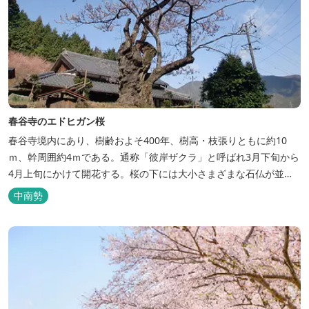
春谷寺のエドヒガン桜
春谷寺境内にあり、樹齢およそ400年、樹高・枝張りともに約10
ｍ、幹周囲約4ｍである。通称「彼岸ザクラ」と呼ばれ3月下旬から
4月上旬にかけて開花する。桜の下には大小さまざまな石仏が並ん
でいる。最近はライトアップされるようになった。市指定天然記念
中南勢
物。 松阪の観光情報は、松阪観光インフォメーションサイト