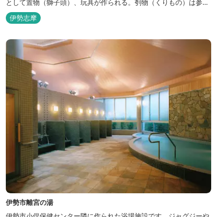
として置物（獅子頭）、玩具が作られる。刳物（くりもの）は参拝
客へのみやげ物として日用雑貨品（盆・タバコ入等）、玩具(こま・
伊勢志摩
ヨーヨー・ケン玉等）が作られる。
伊勢市離宮の湯
伊勢市小俣保健センター隣に作られた浴場施設です。ジャグジーや