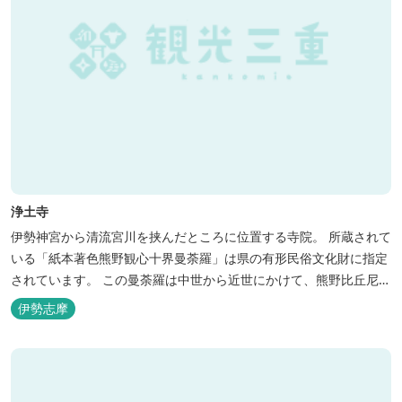
浄土寺
伊勢神宮から清流宮川を挟んだところに位置する寺院。 所蔵されて
いる「紙本著色熊野観心十界曼荼羅」は県の有形民俗文化財に指定
されています。 この曼荼羅は中世から近世にかけて、熊野比丘尼が
絵解きに用いた曼荼羅である。 縦143cm、横133.7cmで、裏面に
伊勢志摩
文化12(1815)年に修理したことを墨書している。