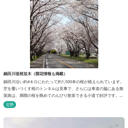
鍋田川堤桜並木（開花情報も掲載）
鍋田川沿い約4キロにわたって約1,500本の桜が植えられています。
空を覆いつくす桜のトンネルは見事で、さらには車道の脇にある散
策路は、満開の桜を眺めてのんびり散策できる小道で好評です。
2026年の桜の開花状況はこちら
北勢