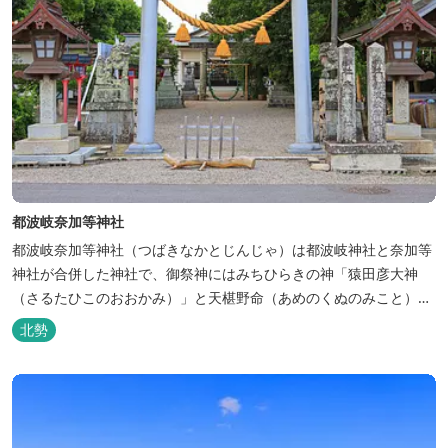
都波岐奈加等神社
都波岐奈加等神社（つばきなかとじんじゃ）は都波岐神社と奈加等
神社が合併した神社で、御祭神にはみちひらきの神「猿田彦大神
（さるたひこのおおかみ）」と天椹野命（あめのくぬのみこと）、
中筒之男命（なかづつのおのみこと）をお祀りします。 また、平安
北勢
時代に弘法大師が奉納したと伝えられる獅子頭2体を本殿に御神体
としてお祀りし、古くより中戸流獅子舞が伝わる神社です。 創立は
雄略天皇の213年3...