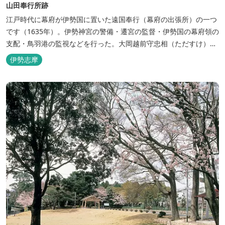
山田奉行所跡
江戸時代に幕府が伊勢国に置いた遠国奉行（幕府の出張所）の一つ
です（1635年）。伊勢神宮の警備・遷宮の監督・伊勢国の幕府領の
支配・鳥羽港の監視などを行った。大岡越前守忠相（ただすけ）は
正徳2年（1712）～享保元年（1716）までの4年間、この地で第18
伊勢志摩
代奉行を務めた。 平成１７年５月、山田奉行所記念館が開館しまし
た。