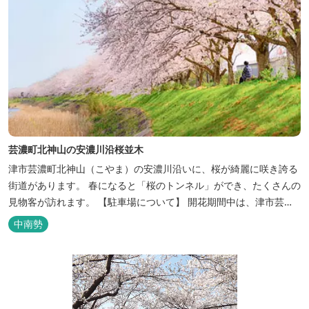
芸濃町北神山の安濃川沿桜並木
津市芸濃町北神山（こやま）の安濃川沿いに、桜が綺麗に咲き誇る
街道があります。 春になると「桜のトンネル」ができ、たくさんの
見物客が訪れます。 【駐車場について】 開花期間中は、津市芸濃
総合支所（津市芸濃町椋本６１４１−１）を臨時駐車場として開放
中南勢
いたします。 津市芸濃総合支所及び安濃川沿いの桜並木までの道中
にあるフランスベッド三重工場でも綺麗な桜が楽しめますので、ぜ
ひ一緒にお楽しみくだ...