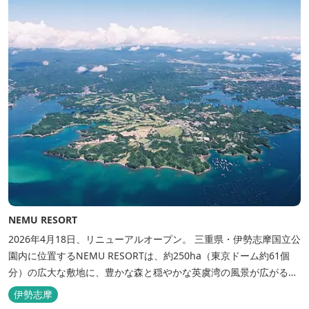
NEMU RESORT
2026年4月18日、リニューアルオープン。 三重県・伊勢志摩国立公
園内に位置するNEMU RESORTは、約250ha（東京ドーム約61個
分）の広大な敷地に、豊かな森と穏やかな英虞湾の風景が広がる体
験型リゾートです。 英虞湾を望むヒルズヴィラと森に包まれるフォ
伊勢志摩
レストヴィラ全18棟が誕生し、地元食材を活かした和食コースや洋