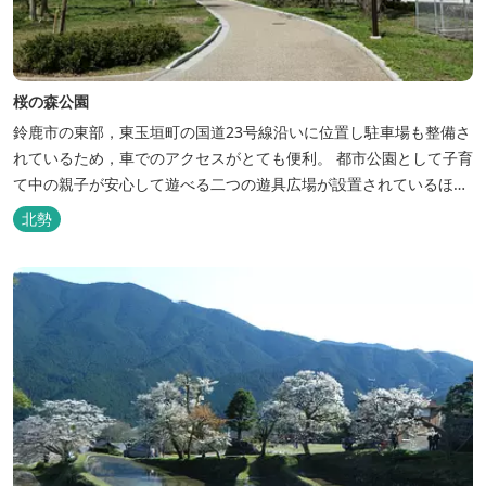
桜の森公園
鈴鹿市の東部，東玉垣町の国道23号線沿いに位置し駐車場も整備さ
れているため，車でのアクセスがとても便利。 都市公園として子育
て中の親子が安心して遊べる二つの遊具広場が設置されているほ
か，幅広い利用者が気軽に楽しめ，憩える施設となるよう整備され
北勢
ている。 桜の木が多く植えられており，桜の季節には花見も楽しめ
る。 2026年の桜の開花状況はこちら