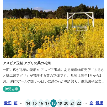
アスピア玉城 アグリの菜の花畑
一面に広がる菜の花畑♬ アスピア玉城にある農産物直売所「ふるさ
と味工房アグリ」が管理する菜の花畑です。 見頃は例年1月から2
月。 約20アールの畑いっぱいに菜の花が咲き誇り、散策路や記念
撮影用の「白いブランコ」が設置されています。 同じ場所で、夏に
伊勢志摩
はひまわり畑、秋にはコスモス畑が楽しめます。 2026年の菜の花
の開花状況はこちら
最初
前
...
...
次
最後
14
15
16
17
18
19
20
21
22