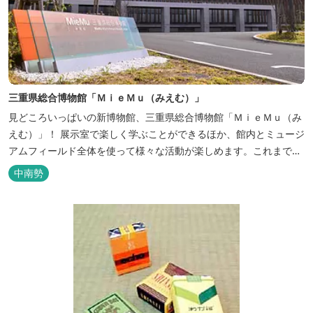
三重県総合博物館「ＭｉｅＭｕ（みえむ）」
見どころいっぱいの新博物館、三重県総合博物館「ＭｉｅＭｕ（み
えむ）」！ 展示室で楽しく学ぶことができるほか、館内とミュージ
アムフィールド全体を使って様々な活動が楽しめます。これまでと
は違った博物館に是非お越しください。 基本展示室では、大杉谷・
中南勢
大台ヶ原、鈴鹿山脈、伊勢湾、熊野灘に代表される三重の特徴的な
自然環境を四隅に配置し、その中で育まれた人・モノ・文化の交流
史を展示室中央で展...