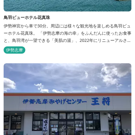
鳥羽ビューホテル花真珠
伊勢神宮から車で30分。周辺には様々な観光地を楽しめる鳥羽ビュ
ーホテル花真珠。 「伊勢志摩の海の幸」をふんだんに使ったお食事
と、鳥羽湾が一望できる「美肌の湯」、2022年にリニューアルされ
た客室で、五感から体と心を癒やします。 【お部屋】 近年リニュ
伊勢志摩
ーアルした過ごしやすいお部屋で、親子3世代で楽しめるお部屋に
なっております。 全室オーシャンビューで雄大な鳥羽湾を一望で
き、日頃の疲...