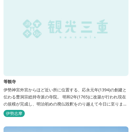
等観寺
伊勢神宮外宮からほど近い所に位置する、応永元年(1394)の創建と
伝わる曹洞宗総持寺派の寺院。 明和2年(1765)に改築が行われ現在
の規模が完成し、明治初めの廃仏毀釈をのり越えて今日に至りまし
た。 県指定の有形文化財「紙本着色長谷川等伯筆四季山水屏風」や
伊勢志摩
「雲版」を所蔵。 ※所蔵文化財はご覧になれない場合もありますの
で、おでかけ前に各問い合わせ先にご確認ください。