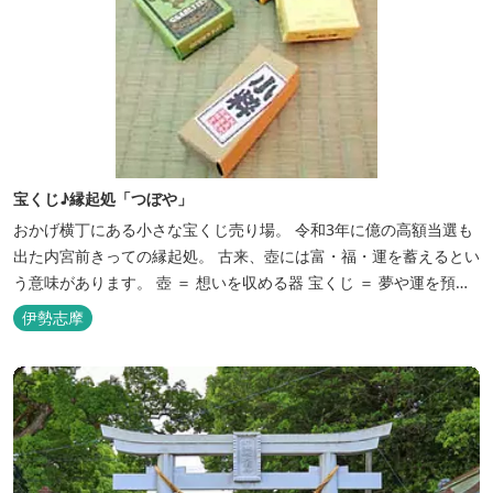
宝くじ♪縁起処「つぼや」
おかげ横丁にある小さな宝くじ売り場。 令和3年に億の高額当選も
出た内宮前きっての縁起処。 古来、壺には富・福・運を蓄えるとい
う意味があります。 壺 ＝ 想いを収める器 宝くじ ＝ 夢や運を預け
るもの これら二つの意味が重なり、人々の思いを受け止める場とし
伊勢志摩
て生き続けています。