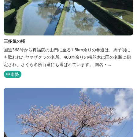
三多気の桜
国道368号から真福院の山門に至る1.5km余りの参道は、馬子唄に
も歌われたヤマザクラの名所。400本余りの桜並木は国の名勝に指
定され、さくら名所百選にも選ばれています。 国名・
1942/07/21(S17)・津市 2026年の桜の開花状況はこちら
中南勢