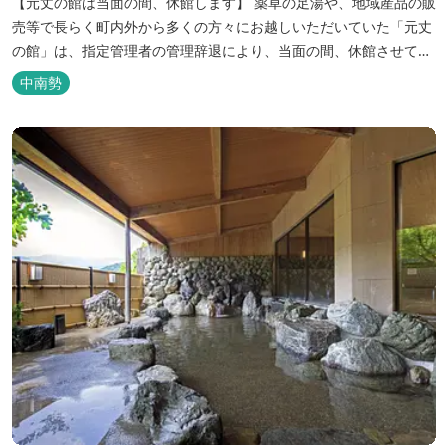
【元丈の館は当面の間、休館します】 薬草の足湯や、地域産品の販
売等で長らく町内外から多くの方々にお越しいただいていた「元丈
の館」は、指定管理者の管理辞退により、当面の間、休館させてい
ただきます。 再開等については、決定次第、多気町ホームページ等
中南勢
でお知らせしますので、お客様にはご迷惑をおかけし大変申し訳ご
ざいませんが、ご理解賜りますようよろしくお願い申し上げます。
地域の農産物、ハー...