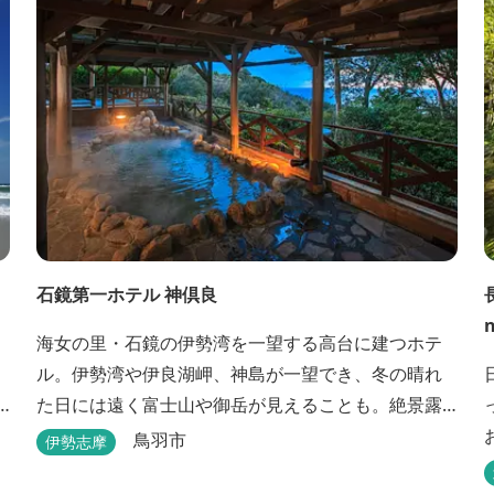
とめ」は美味しいのです☆ なので。 ...
石鏡第一ホテル 神倶良
海女の里・石鏡の伊勢湾を一望する高台に建つホテ
ル。伊勢湾や伊良湖岬、神島が一望でき、冬の晴れ
た日には遠く富士山や御岳が見えることも。絶景露
天風呂と貸切家族風呂が大好評です。 伊勢志摩の新
お
鳥羽市
伊勢志摩
鮮な海の幸をふんだんに使った味覚自慢の人情味あ