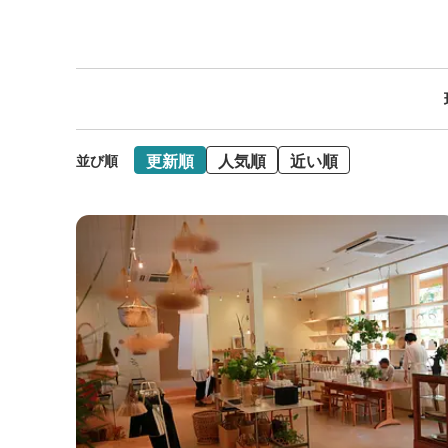
更新順
人気順
近い順
並び順