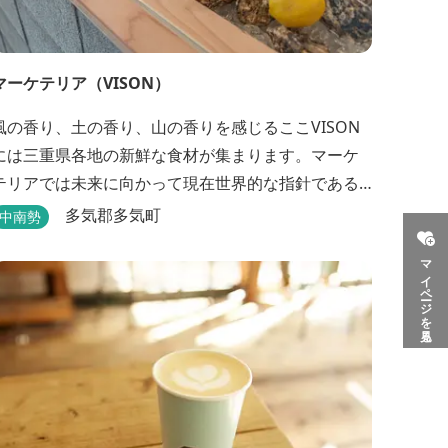
マーケテリア（VISON）
風の香り、土の香り、山の香りを感じるここVISON
には三重県各地の新鮮な食材が集まります。マーケ
テリアでは未来に向かって現在世界的な指針である
SDGsの理念に基づき「地球の未来は今日の食事か
多気郡多気町
中南勢
ら」をコンセプトに皆様に笑顔を届けます。 手島竜
マイページを見る
司ミシュランシェフ監修の元農家・漁業者・畜産業
者様の食材をふんだんに使用することはもとより、
...