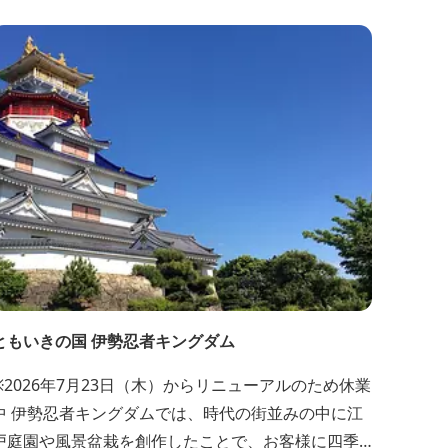
風呂など17種類の個性的なお風呂が楽しめます。庭
園内には湯舟が点在し、いつのまにか大自然を満喫
ていただきます。 日本最大級のスケールを誇る岩
盤浴施設「湯あみの岩盤浴」（2017.4）。和を...
ともいきの国 伊勢忍者キングダム
※2026年7月23日（木）からリニューアルのため休業
中 伊勢忍者キングダムでは、時代の街並みの中に江
戸庭園や風景盆栽を創作したことで、お客様に四季