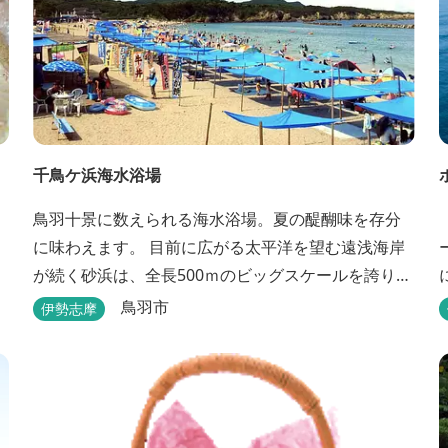
千鳥ケ浜海水浴場
鳥羽十景に数えられる海水浴場。夏の醍醐味を存分
に味わえます。 目前に広がる太平洋を望む遠浅海岸
が続く砂浜は、全長500ｍのビッグスケールを誇りま
す。 海水浴場について 【トイレ】 ２ヶ所 無料
鳥羽市
伊勢志摩
【シャワー】 ２ヶ所 有料200円 男女各１ヶ所
【駐車場】※雨の日は開設しません。 約300台 有
料 乗用車1000円 マイクロバス1500円 大型バ
ス2000...