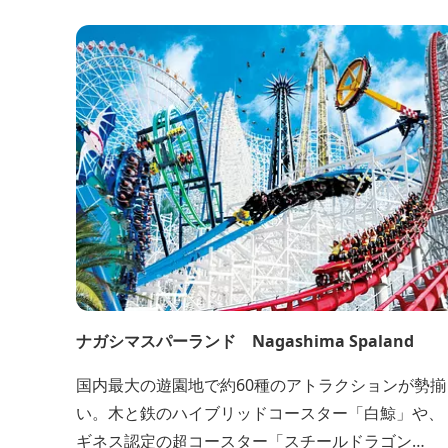
水浴場について 【トイレ】 ２ヶ所（浜に1か所、
阿児の松原地域活性化センターに1か所） 無料 【
ャワー】 有(有料) 【駐車場】 有...
ナガシマスパーランド Nagashima Spaland
国内最大の遊園地で約60種のアトラクションが勢揃
い。木と鉄のハイブリッドコースター「白鯨」や、
ギネス認定の超コースター「スチールドラゴン