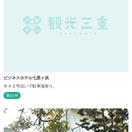
ビジネスホテル七里ヶ浜
Ｒ４２号沿いで駐車場有り。
東紀州