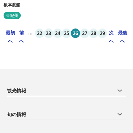
榎本渡船
東紀州
最初
前
...
次
最後
22
23
24
25
26
27
28
29
へ
へ
へ
へ
観光情報
旬の情報