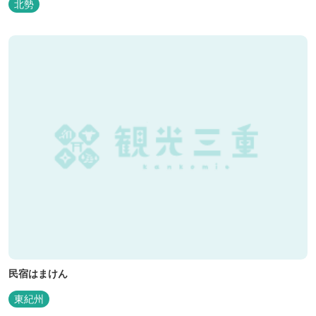
北勢
民宿はまけん
東紀州