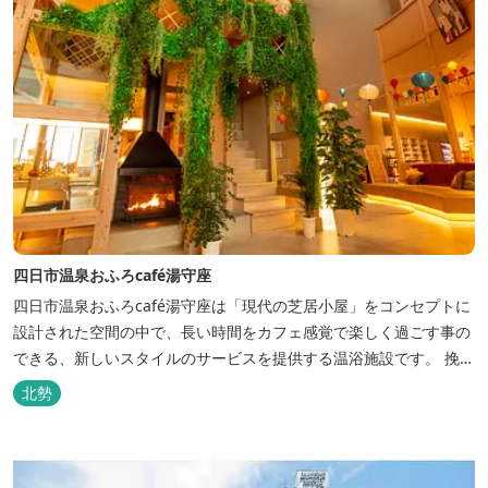
四日市温泉おふろcafé湯守座
四日市温泉おふろcafé湯守座は「現代の芝居小屋」をコンセプトに
設計された空間の中で、長い時間をカフェ感覚で楽しく過ごす事の
できる、新しいスタイルのサービスを提供する温浴施設です。 挽き
たてコーヒーやコミック、雑誌、マッサージチェア、Wi-Fiを無料
北勢
でご利用いただけます。