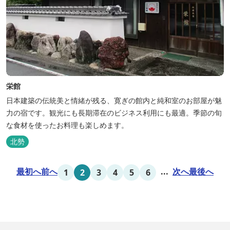
栄館
日本建築の伝統美と情緒が残る、寛ぎの館内と純和室のお部屋が魅
力の宿です。観光にも長期滞在のビジネス利用にも最適。季節の旬
な食材を使ったお料理も楽しめます。
北勢
最初へ
前へ
...
次へ
最後へ
1
2
3
4
5
6