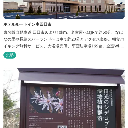
ホテルルートイン南四日市
東名阪自動車道 四日市ICより10km。名古屋へはJRで約50分、なば
なの里や長島スパーランドへは車で約20分とアクセス良好。朝食バ
イキング無料サービス、大浴場完備、平面駐車場169台、全室Wi-Fi
完備。ビジネスにも観光にもご利用頂ける快適なホテルライフをご
北勢
提供します。