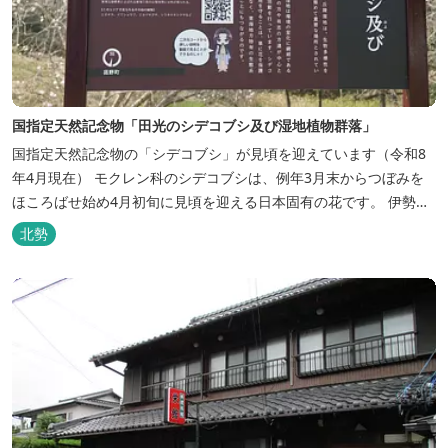
国指定天然記念物「田光のシデコブシ及び湿地植物群落」
国指定天然記念物の「シデコブシ」が見頃を迎えています（令和8
年4月現在） モクレン科のシデコブシは、例年3月末からつぼみを
ほころばせ始め4月初旬に見頃を迎える日本固有の花です。 伊勢湾
周辺の狭い範囲に自生するシデコブシは、三重県内ではいなべ市、
北勢
菰野町、四日市市などの北勢地方に見られ これらの自生地は日本に
おけるシデコブシ天然分布の西の端にあたります。 約500万年前に
存在して...