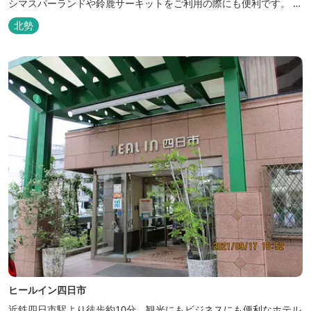
シマスパーランドや鈴鹿サーキットをご利用の際にも便利です。 和
食、イタリアン、中華と多彩な三重の味をどうぞお楽しみくださ
北勢
い。近鉄四日市駅から徒歩３分と、公共交通機関でのお越しにも大
変便利です。
ヒールイン四日市
近鉄四日市駅より徒歩約10分。観光にもビジネスにも便利なホテル