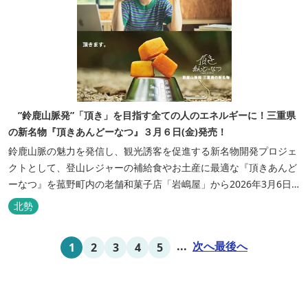
”鈴鹿山脈発”「頂き」を目指す全ての人のエネルギーに！三重県
の新名物『頂きあんどーなつ』３月６日(金)発売！
鈴鹿山脈の魅力を発信し、観光誘客を促進する新名物開発プロジェ
クトとして、登山レジャーの補給食やお土産に最適な『頂きあんど
ーなつ』を菰野町内の老舗和菓子店「岩嶋屋」から2026年3月6日
（金）より販売を開始いたしました。 ■商品コンセプト：自分だけ
北勢
の「頂き」を目指す人を応援 「山に登る目的が人それぞれであるよ
うに、仕事や人生の目標（頂き）も人それぞれ。どんな『頂き』を
...
次へ
最後へ
1
2
3
4
5
目指す人も、頑...