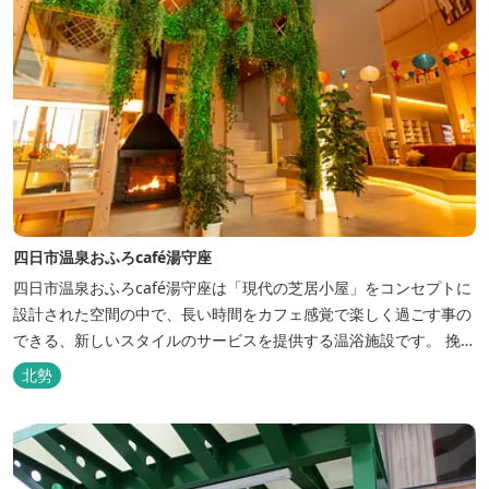
四日市温泉おふろcafé湯守座
四日市温泉おふろcafé湯守座は「現代の芝居小屋」をコンセプトに
設計された空間の中で、長い時間をカフェ感覚で楽しく過ごす事の
できる、新しいスタイルのサービスを提供する温浴施設です。 挽き
たてコーヒーやコミック、雑誌、マッサージチェア、Wi-Fiを無料
北勢
でご利用いただけます。