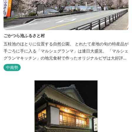
ごかつら池ふるさと村
五桂池のほとりに位置する自然公園。 とれたて産地の旬の特産品が
手ごろに手に入る「マルシェグランマ」は連日大盛況。 「マルシェ
グランマキッチン」の地元食材で作ったオリジナルピザは大好評！
バーベキューも楽しめます。食材と必要な道具がセットになった
中南勢
「手ぶらバーベキューセット」も人気です。 『ごかつら池どうぶつ
パーク』近くにあります。 多気町観光協会のフェイスブックでは多
気町のローカ...