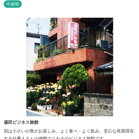
ルを発信しています。 めだかやタガメなど水生生物が生息し、初夏
中南勢
にはホタルが飛び交う「メダカ池」や、約９０００本のあじさいが
植えられた「あじさいの小径」を散策し、遠い昔に過ごした懐かし
い田舎にタイムスリップしてみま...
湯田ビジネス旅館
宿は小さいが夜がお楽しみ。よく食べ・よく飲み、安心な長期滞在
する仕事人さんの伊勢でうわさのビジネス旅館です。