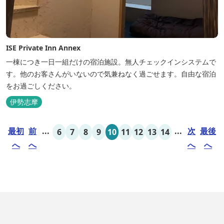
ISE Private Inn Annex
一棟につき一日一組だけの宿泊施設。無人チェックインシステムで
す。他のお客さんがいないので気兼ねなく過ごせます。自由な宿泊
をお過ごしください。
伊勢志摩
最初
前
...
...
次
最後
6
7
8
9
10
11
12
13
14
へ
へ
へ
へ