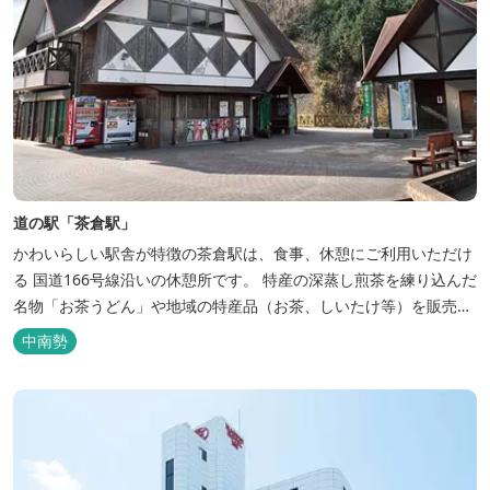
道の駅「茶倉駅」
かわいらしい駅舎が特徴の茶倉駅は、食事、休憩にご利用いただけ
る 国道166号線沿いの休憩所です。 特産の深蒸し煎茶を練り込んだ
名物「お茶うどん」や地域の特産品（お茶、しいたけ等）を販売。
吊り橋をわたれば宿泊施設のエバーグレイズ香肌峡まですぐ。 【イ
中南勢
チオシ名物】 ・味噌カツ丼…地元産の甘味噌を使ったボリュームた
っぷりの丼ぶり。 松阪の観光情報は、松阪観光インフォメ...