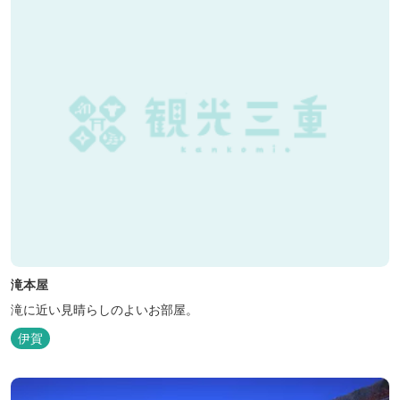
滝本屋
滝に近い見晴らしのよいお部屋。
伊賀