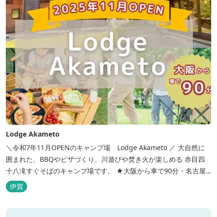
Lodge Akameto
＼令和7年11月OPENのキャンプ場 Lodge Akameto ／ 大自然に
囲まれた、BBQやピザづくり、川遊びや焚き火が楽しめる 赤目四
十八滝すぐそばのキャンプ場です。 ★大阪から車で90分・名古屋
から120分の好アクセス！ ★専用テラス付きバンガローでは、BBQ
伊賀
をしながら子どもが川遊びをしているのが見れる！ ★Wi-Fiがつな
がります！ ★日帰りBBQや大人数での研修も...