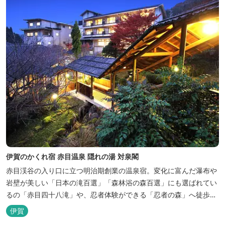
伊賀のかくれ宿 赤目温泉 隠れの湯 対泉閣
赤目渓谷の入り口に立つ明治期創業の温泉宿。変化に富んだ瀑布や
岩壁が美しい「日本の滝百選」「森林浴の森百選」にも選ばれてい
るの「赤目四十八滝」や、忍者体験ができる「忍者の森」へ徒歩５
分と観光にも好立地です。 地下１０００メートルから湧くアルカリ
伊賀
性単純温泉はしっとり滑らかな肌触りで美肌効果も期待できます。