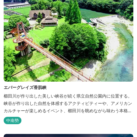
エバーグレイズ香肌峡
櫛田川が作り出した美しい峡谷が続く県立自然公園内に位置する。
峡谷が作り出した自然を体感するアクティビティーや、アメリカン
カルチャーが楽しめるイベント、櫛田川を眺めながら味わう本格的
なアメリカンＢＢＱを体験することができる。 松阪の観光情報は、
中南勢
松阪観光インフォメーションサイト ワクワ...