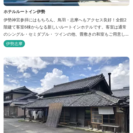
ホテルルートイン伊勢
伊勢神宮参拝にはもちろん、鳥羽・志摩へもアクセス良好！全館2
階建て客室6棟からなる新しいルートインホテルです。客室は通常
のシングル・セミダブル・ ツインの他、畳敷きの和室もご用意して
おります。 （和室はベッドが設置されています）靴を脱いでお部屋
伊勢志摩
でおくつろぎください。 また、朝食バイキング無料サービス（営業
時間6:30～900）、大浴場完備、全室インターネット回線完備（Wi-
Fi・LAN接...