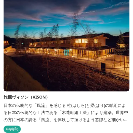
旅籠ヴィソン（VISON）
日本の伝統的な「風流」を感じる 柱(はしら)と梁(はり)の軸組によ
る日本の伝統的な工法である「木造軸組工法」により建築。世界中
の方に日本の誇る「風流」を体験して頂けるよう窓際など細かいデ
ィテールにこだわりました。4棟から成る旅籠棟では各棟1階に入居
中南勢