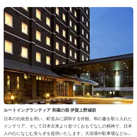
われています。 伊賀上野城や伊賀流忍者博物館から徒歩わずか10
分の位置にあるこのホテ...
ルートイングランティア 和蔵の宿 伊賀上野城前
日本の伝統色を用い、町並みに調和する外観。和の趣を取り入れた
インテリア。そして日本古来より息づくおもてなしの精神で、日本
人の心になじむ安らぎを提供いたします。大浴場や駐車場などルー