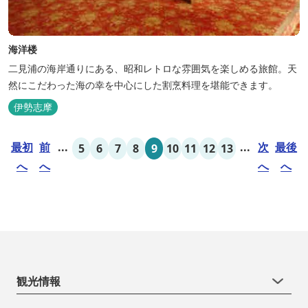
海洋楼
二見浦の海岸通りにある、昭和レトロな雰囲気を楽しめる旅館。天
然にこだわった海の幸を中心にした割烹料理を堪能できます。
伊勢志摩
最初
前
...
...
次
最後
5
6
7
8
9
10
11
12
13
へ
へ
へ
へ
観光情報