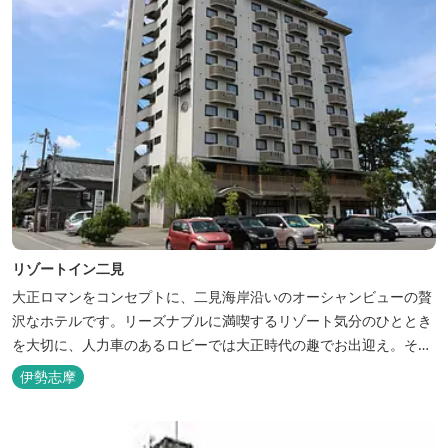
リゾートイン二見
大正ロマンをコンセプトに、二見海岸沿いのオーシャンビューの贅
沢なホテルです。リーズナブルに満喫するリゾート気分のひととき
を大切に、人力車のあるロビーでは大正時代の趣でお出迎え。そし
て、抜群の眺めが自慢の露天風呂｢七福の湯｣は、趣向を凝らした七
伊勢志摩
つのお風呂のうち、五つをご宿泊者様無料の貸切風呂としてご利用
が可能です。