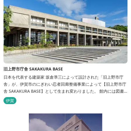
旧上野市庁舎 SAKAKURA BASE
日本を代表する建築家 坂倉準三によって設計された「旧上野市庁
舎」が、伊賀市のにぎわい忍者回廊整備事業によって【旧上野市庁
舎 SAKAKURA BASE】として生まれ変わりました。 館内には図書
館やホテル、カフェがあるほか、観光案内所「伊賀市観光インフォ
伊賀
メーションセンター」や伊賀の逸品を取り揃えた「伊賀百貨
Souvenir Shop」も併殺されています。