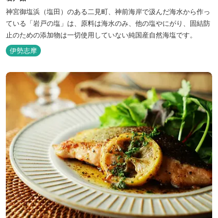
神宮御塩浜（塩田）のある二見町、神前海岸で汲んだ海水から作っ
ている「岩戸の塩」は、原料は海水のみ、他の塩やにがり、固結防
止のための添加物は一切使用していない純国産自然海塩です。
伊勢志摩