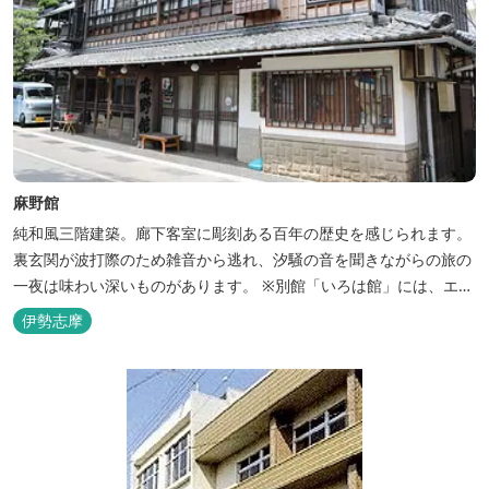
麻野館
純和風三階建築。廊下客室に彫刻ある百年の歴史を感じられます。
裏玄関が波打際のため雑音から逃れ、汐騒の音を聞きながらの旅の
一夜は味わい深いものがあります。 ※別館「いろは館」には、エイ
リアンやプレデターのリアルな模型があり、初めて見た方はビック
伊勢志摩
リしますよ。