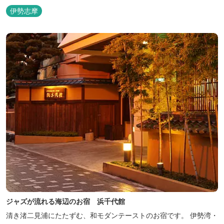
おります。 （和室はベッドが設置されています）靴を脱いでお部屋
伊勢志摩
でおくつろぎください。 また、朝食バイキング無料サービス（営業
時間6:30～900）、大浴場完備、全室インターネット回線完備（Wi-
Fi・LAN接...
ジャズが流れる海辺のお宿 浜千代館
清き渚二見浦にたたずむ、和モダンテーストのお宿です。 伊勢湾・