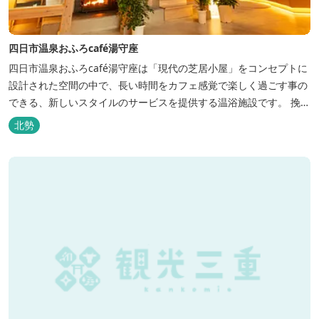
四日市温泉おふろcafé湯守座
四日市温泉おふろcafé湯守座は「現代の芝居小屋」をコンセプトに
設計された空間の中で、長い時間をカフェ感覚で楽しく過ごす事の
できる、新しいスタイルのサービスを提供する温浴施設です。 挽き
たてコーヒーやコミック、雑誌、マッサージチェア、Wi-Fiを無料
北勢
でご利用いただけます。