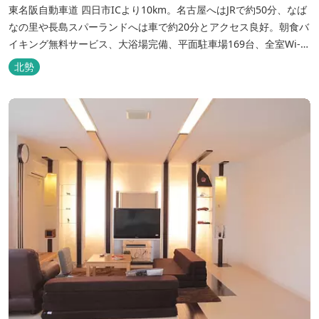
東名阪自動車道 四日市ICより10km。名古屋へはJRで約50分、なば
なの里や長島スパーランドへは車で約20分とアクセス良好。朝食バ
イキング無料サービス、大浴場完備、平面駐車場169台、全室Wi-Fi
完備。ビジネスにも観光にもご利用頂ける快適なホテルライフをご
北勢
提供します。