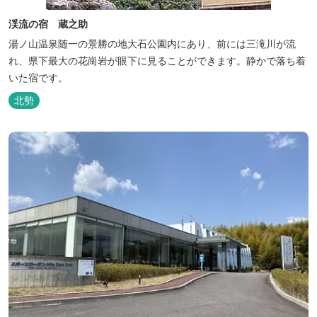
渓流の宿 蔵之助
湯ノ山温泉随一の景勝の地大石公園内にあり、前には三滝川が流
れ、県下最大の花崗岩が眼下に見ることができます。静かで落ち着
いた宿です。
北勢