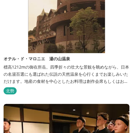
オテル・ド・マロニエ 湯の山温泉
標高1212mの御在所岳。四季折々の壮大な景観を眺めながら、日本
の名湯百選にも選ばれた伝説の天然温泉を心行くまでお楽しみいた
だけます。地産の食材を中心としたお料理は創作会席もしくはお箸
でもお楽しみいただける本格フレンチをお選びいただけ、会席・フ
北勢
レンチコースとも同じテーブルにてご賞味いただけます。また館内
やお食事は浴衣姿でお楽しみいただけます。ゆったり、気軽に安心
していただける会員制リゾートホ...