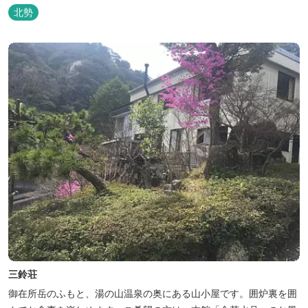
北勢
三鈴荘
御在所岳のふもと、湯の山温泉の奥にある山小屋です。囲炉裏を囲