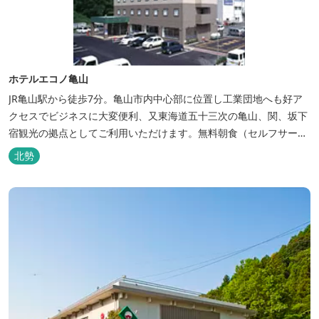
ホテルエコノ亀山
JR亀山駅から徒歩7分。亀山市内中心部に位置し工業団地へも好ア
クセスでビジネスに大変便利、又東海道五十三次の亀山、関、坂下
宿観光の拠点としてご利用いただけます。無料朝食（セルフサービ
ス）、無料駐車場付で低価格な高機能ホテルです。
北勢