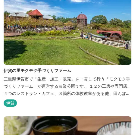
伊賀の里モクモク手づくりファーム
三重県伊賀市で「生産・加工・販売」を一貫して行う「モクモク手
づくりファーム」が運営する農業公園です。 １２の工房や専門店、
４つのレストラン・カフェ、３箇所の体験教室がある他、田んぼや
いかだ池など、「自然や農業」を身近に感じて楽しんでいただける
伊賀
遊び場もあります。 園内では、ミニブタくんたちのショーを見た
り、ウインナーづくりやパンづくりなどの手づくり体験教室や、食
農体験プログラムに参加したり...