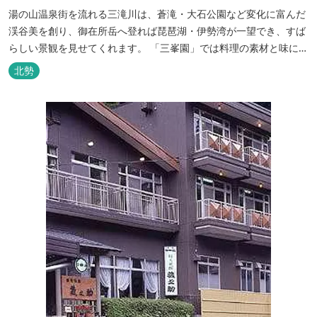
湯の山温泉街を流れる三滝川は、蒼滝・大石公園など変化に富んだ
渓谷美を創り、御在所岳へ登れば琵琶湖・伊勢湾が一望でき、すば
らしい景観を見せてくれます。 「三峯園」では料理の素材と味にも
こだわり、お客様に四季の織り成す景観と、いい湯、いい味、めぐ
北勢
りあいをお届けいたします。