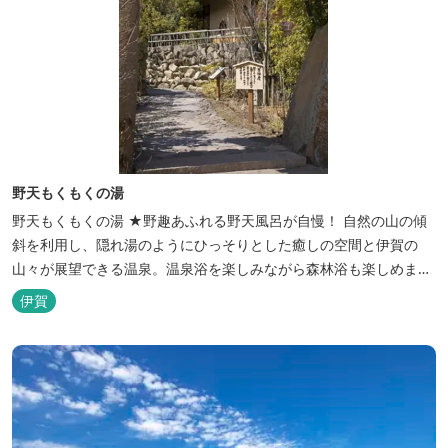
野天もくもくの湯
野天もくもくの湯 ★野趣あふれる野天風呂が自慢！ 自然の山の傾
斜を利用し、隠れ湯のようにひっそりとした癒しの空間と伊賀の
山々が展望できる温泉。温泉浴を楽しみながら森林浴も楽しめま
す。一枚岩をくり貫いてつくった湯船もあり、風情ある空間が魅力
伊賀
です。 ★源泉100％の野天風呂 源泉100％の野天風呂が2つあり、
38度のぬるめの湯と42度の熱めの湯があります。ぬるめの湯はじっ
くりとゆ...