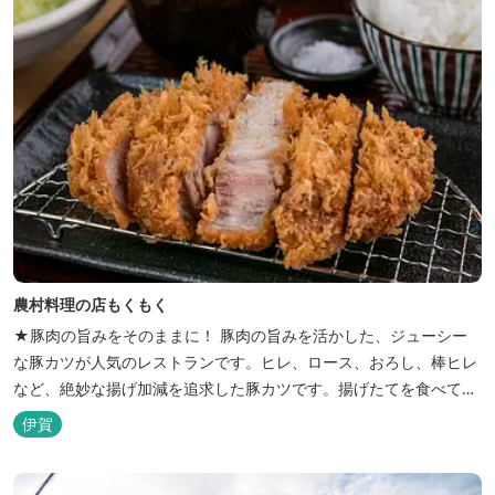
農村料理の店もくもく
★豚肉の旨みをそのままに！ 豚肉の旨みを活かした、ジューシー
な豚カツが人気のレストランです。ヒレ、ロース、おろし、棒ヒレ
など、絶妙な揚げ加減を追求した豚カツです。揚げたてを食べてい
ただくために、注文後じっくり揚げてお出ししています。 ★手作
伊賀
りのお蕎麦をお楽しみいただけます！ お蕎麦は毎日お店で打ってつ
くっております。北海道や三重のそば粉を使用してつくる、喉ごし
の良い昔ながらのお蕎麦...