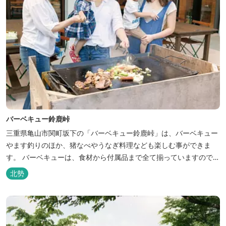
バーベキュー鈴鹿峠
三重県亀山市関町坂下の「バーベキュー鈴鹿峠」は、バーベキュー
やます釣りのほか、猪なべやうなぎ料理なども楽しむ事ができま
す。 バーベキューは、食材から付属品まで全て揃っていますので手
ぶらで楽しむ事ができますよ！釣り掘がありますので、釣ったその
北勢
場で味わえる「マス釣り」も人気です。 宿泊施設も完備していま
す！ご家族で、友人で、様々なイベントで、ぜひご利用ください。