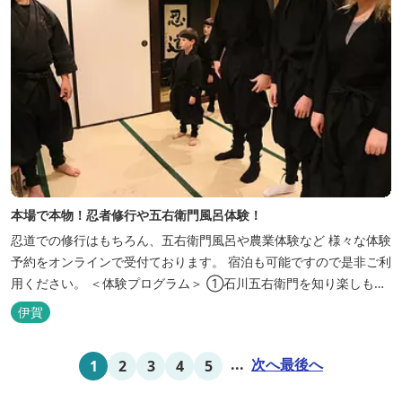
本場で本物！忍者修行や五右衛門風呂体験！
忍道での修行はもちろん、五右衛門風呂や農業体験など 様々な体験
予約をオンラインで受付ております。 宿泊も可能ですので是非ご利
用ください。 ＜体験プログラム＞ ①石川五右衛門を知り楽しも
う！ ②忍者をめざそう！（入門・初級編） ③忍者の基礎体力づく
伊賀
り！農業体験！ ④忍者の里山散策と忍者修行を楽しもう！（山中
で忍道修行）
...
次へ
最後へ
1
2
3
4
5