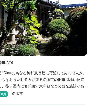
松風の宿
築150年にもなる純和風長屋に宿泊してみませんか。
今もなお古い町並みが残る名張市の旧市街地に位置
し、徒歩圏内に名張藤堂家邸跡などの観光施設があ
ります。
名張市
伊賀