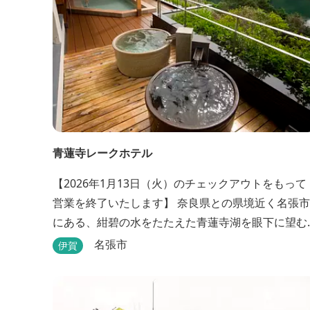
青蓮寺レークホテル
【2026年1月13日（火）のチェックアウトをもって
営業を終了いたします】 奈良県との県境近く名張市
にある、紺碧の水をたたえた青蓮寺湖を眼下に望む
ホテル。自家源泉の「香落渓（こおちだに）温泉」
名張市
伊賀
は天然アルカリ泉。露天風呂から眺める湖は、遮る
ものがなく、絶景と評判です。