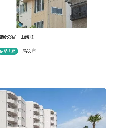
潮騒の宿 山海荘
鳥羽市
伊勢志摩