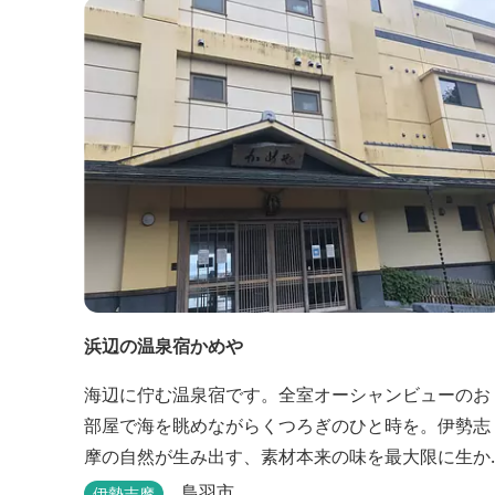
浜辺の温泉宿かめや
海辺に佇む温泉宿です。全室オーシャンビューのお
部屋で海を眺めながらくつろぎのひと時を。伊勢志
摩の自然が生み出す、素材本来の味を最大限に生か
したお料理も味わえます。
鳥羽市
伊勢志摩