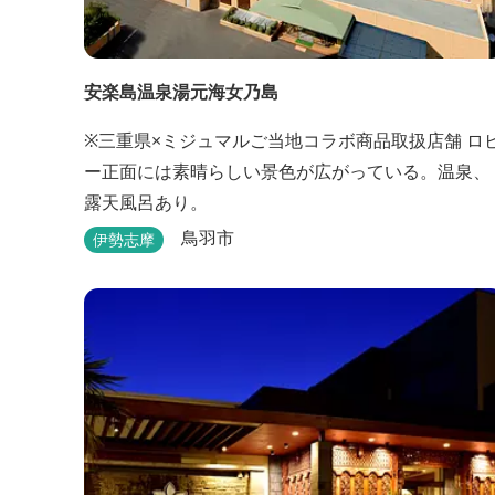
安楽島温泉湯元海女乃島
※三重県×ミジュマルご当地コラボ商品取扱店舗 ロビ
ー正面には素晴らしい景色が広がっている。温泉、
露天風呂あり。
鳥羽市
伊勢志摩