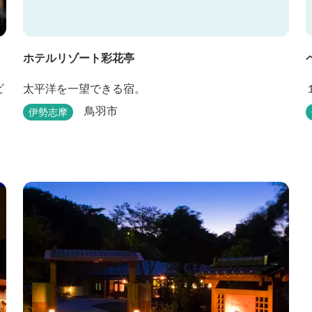
ホテルリゾート彩花亭
太平洋を一望できる宿。
鳥羽市
伊勢志摩