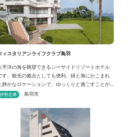
ウィスタリアンライフクラブ鳥羽
太平洋の海を眺望できるシーサイドリゾートホテル
です。観光の拠点としても便利。緑と海にかこまれ
た静かなロケーションで、ゆっくりと過ごすことが
できます。
鳥羽市
伊勢志摩