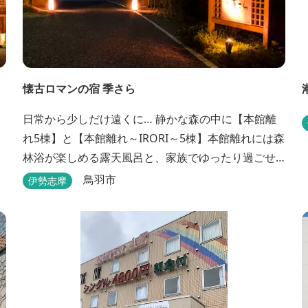
懐古ロマンの宿 季さら
日常から少しだけ遠くに… 静かな森の中に【本館離
れ5棟】と【本館離れ～IRORI～5棟】本館離れには森
林浴が楽しめる露天風呂と、家族でゆったり過ごせ
る内湯がついています。お部屋に合わせた様々なプ
鳥羽市
伊勢志摩
ランがございます。