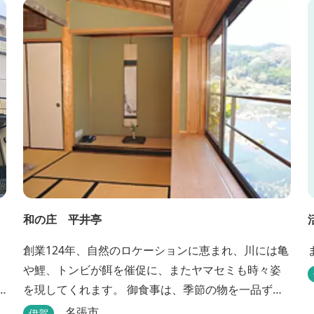
和の庄 平井亭
創業124年、自然のロケーションに恵まれ、川には亀
や鯉、トンビが餌を催促に、またヤマセミも時々姿
を現してくれます。 御食事は、季節の物を一品ず
つ、手作りの味を楽しんで頂いております。（宿泊
名張市
伊賀