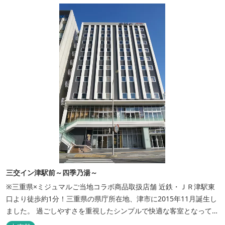
三交イン津駅前～四季乃湯～
※三重県×ミジュマルご当地コラボ商品取扱店舗 近鉄・ＪＲ津駅東
口より徒歩約1分！三重県の県庁所在地、津市に2015年11月誕生し
ました。 過ごしやすさを重視したシンプルで快適な客室となってお
り、ベッドはワイドなサイズで、羽毛布団をご用意。女性にやさし