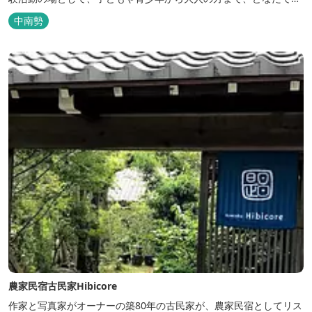
ご利用いただけます。 ヨットやボート・カヤックをはじめとするマ
中南勢
リンアクティビティや併設する海の乗馬倶楽部エルカバージョでの
乗馬体験が可能！ 小中学生や団体様向けに海の自然体験教室も開催
しています...
農家民宿古民家Hibicore
作家と写真家がオーナーの築80年の古民家が、農家民宿としてリス