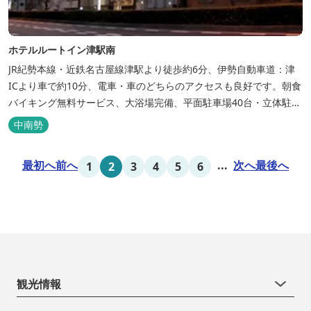
ホテルルートイン津駅南
JR紀勢本線・近鉄名古屋線津駅より徒歩約6分、伊勢自動車道：津
ICより車で約10分、電車・車のどちらのアクセスも良好です。朝食
バイキング無料サービス、大浴場完備、平面駐車場40台・立体駐車
場34台、全室Wi-Fi完備。ビジネスにも観光にもご利用頂ける快適
中南勢
なホテルライフをご提供します。
最初へ
前へ
...
次へ
最後へ
1
2
3
4
5
6
観光情報