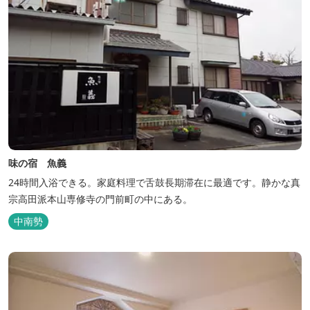
味の宿 魚義
24時間入浴できる。家庭料理で舌鼓長期滞在に最適です。静かな真
宗高田派本山専修寺の門前町の中にある。
中南勢