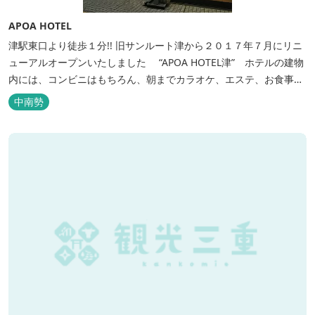
APOA HOTEL
津駅東口より徒歩１分!! 旧サンルート津から２０１７年７月にリニ
ューアルオープンいたしました “APOA HOTEL津” ホテルの建物
内には、コンビニはもちろん、朝までカラオケ、エステ、お食事も
いろいろなジャンルが楽しめます。 ホテル内施設 地下…創作料
中南勢
理“舞の華” 居酒屋“風の蔵人” 居酒屋“居酒屋ならここが安いぜっ”
１階…コンビニエンスストア“ローソン” 和食“いせもん本店”...