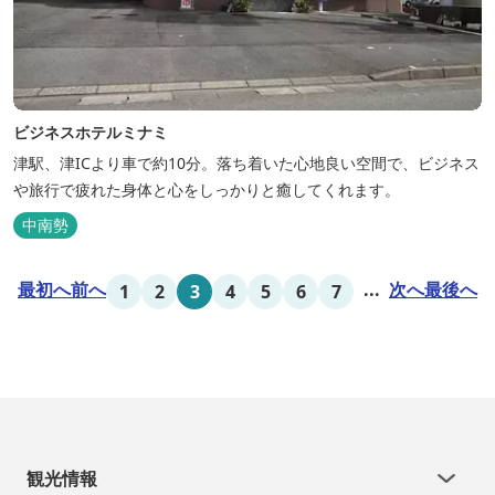
ビジネスホテルミナミ
津駅、津ICより車で約10分。落ち着いた心地良い空間で、ビジネス
や旅行で疲れた身体と心をしっかりと癒してくれます。
中南勢
最初へ
前へ
...
次へ
最後へ
1
2
3
4
5
6
7
観光情報