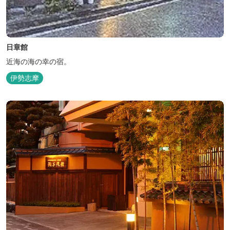
日章館
近海の海の幸の宿。
伊勢志摩