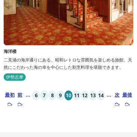
海洋楼
二見浦の海岸通りにある、昭和レトロな雰囲気を楽しめる旅館。天
然にこだわった海の幸を中心にした割烹料理を堪能できます。
伊勢志摩
最初
前
...
...
次
最後
6
7
8
9
10
11
12
13
14
へ
へ
へ
へ