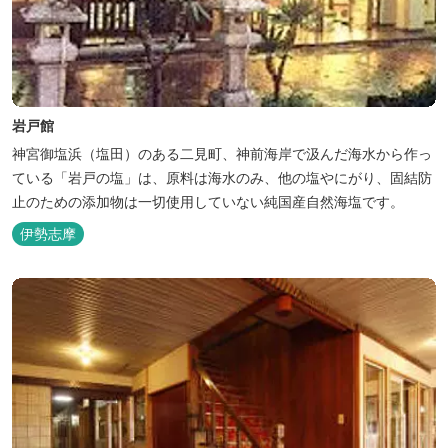
岩戸館
神宮御塩浜（塩田）のある二見町、神前海岸で汲んだ海水から作っ
ている「岩戸の塩」は、原料は海水のみ、他の塩やにがり、固結防
止のための添加物は一切使用していない純国産自然海塩です。
伊勢志摩