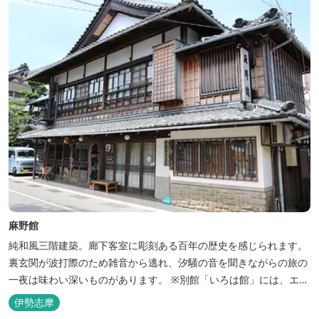
麻野館
純和風三階建築。廊下客室に彫刻ある百年の歴史を感じられます。
裏玄関が波打際のため雑音から逃れ、汐騒の音を聞きながらの旅の
一夜は味わい深いものがあります。 ※別館「いろは館」には、エイ
リアンやプレデターのリアルな模型があり、初めて見た方はビック
伊勢志摩
リしますよ。