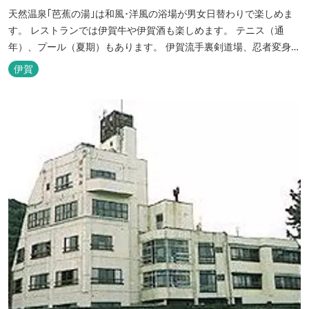
天然温泉｢芭蕉の湯｣は和風･洋風の浴場が男女日替わりで楽しめま
す。 レストランでは伊賀牛や伊賀酒も楽しめます。 テニス（通
年）、プール（夏期）もあります。 伊賀流手裏剣道場、忍者変身処
を常設しております。 ★ＨＰが新しくなりました！
伊賀
http://www.hh-sunpia-iga.co.jp ※日替わりランチ、日替わり薬湯
などがタイムリーにチェックできます。