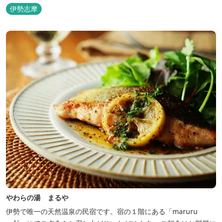
て、抜群の眺めが自慢の露天風呂｢七福の湯｣は、趣向を凝らした七
伊勢志摩
つのお風呂のうち、五つをご宿泊者様無料の貸切風呂としてご利用
が可能です。
やわらの湯 まるや
伊勢で唯一の天然温泉の民宿です。宿の１階にある「maruru