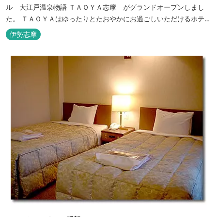
ル 大江戸温泉物語 ＴＡＯＹＡ志摩 がグランドオープンしまし
た。 ＴＡＯＹＡはゆったりとたおやかにお過ごしいただけるホテル
を目指し、カキの産地の鳥羽市浦村町にオープンしました。 目の前
伊勢志摩
は太平洋に注ぐ伊勢湾の海の風景が広がり、後背は山に囲まれ、自
然豊かな環境で、正にゆったりとたおやかに時が流れています。
「インフィニティ風呂」と呼...