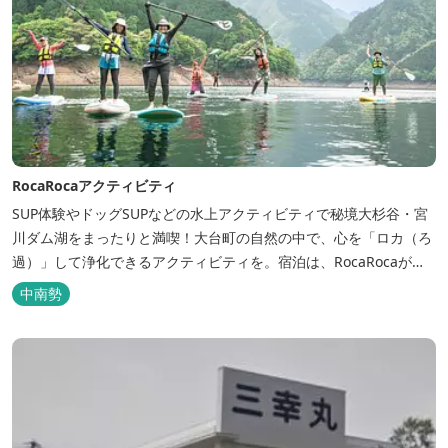
RocaRocaアクティビティ
SUP体験やドッグSUPなどの水上アクティビティで秘境大杉谷・宮
川ダム湖をまったりと満喫！大台町の自然の中で、心を「ロカ（ろ
過）」して浄化できるアクティビティを。宿泊は、RocaRocaが運
営する「キャンプスタイルの宿やまがら」へ！
中南勢