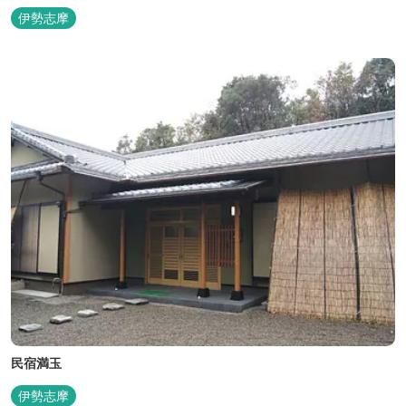
堀筏などみる事ができます。 当館一押しのお部屋【大島】からは太
伊勢志摩
平洋を一望。マグロの養殖筏、夜には漁師さん達の船の光がみえ対
岸には田曽浦の町の光が綺麗に見えます。
民宿満玉
伊勢志摩