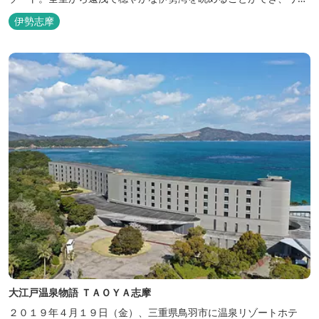
ックスした滞在をお楽しみいただけます。滞在中は、目の前の海か
伊勢志摩
らきれいな海水を引き込み、24時間以内に新鮮な状態で使用するタ
ラソテラピーや、季節の海の幸を楽しめるフレンチと日本料理が堪
能できます。
大江戸温泉物語 ＴＡＯＹＡ志摩
２０１９年４月１９日（金）、三重県鳥羽市に温泉リゾートホテ