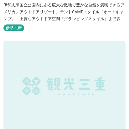
伊勢志摩国立公園内にある広大な敷地で豊かな自然を満喫できるア
メリカンアウトドアリゾート。テントCAMPスタイル『オートキャ
ンプ』～上質なアウトドア空間『グランピングスタイル』まで多彩
な宿泊スタイルを体験できます。 場内ではキッズイベント＆アクテ
伊勢志摩
ィビティーが人気！365日開催のアメリカンカルチャーを取り入れ
たキッズイベント、カナディアンカヌー、ペダルボート、ファンサ
イクルなど豊富なアクティビ...