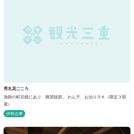
秀丸花ごころ
漁師の町石鏡にあり、眺望抜群。 わん子、お泊りＯＫ（限定３部
屋）
伊勢志摩