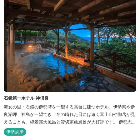
石鏡第一ホテル 神倶良
海女の里・石鏡の伊勢湾を一望する高台に建つホテル。伊勢湾や伊
良湖岬、神島が一望でき、冬の晴れた日には遠く富士山や御岳が見
えることも。絶景露天風呂と貸切家族風呂が大好評です。 伊勢志摩
の新鮮な海の幸をふんだんに使った味覚自慢の人情味あふれる温泉
伊勢志摩
宿です。