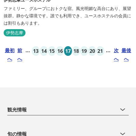
ファミリー、グループにおトクな宿。風光明媚な高台にあり、展望
抜群。静かな環境です。誰でも利用でき、ユースホステルの会員に
は割引もあります。
伊勢志摩
最初
前
...
...
次
最後
13
14
15
16
17
18
19
20
21
へ
へ
へ
へ
観光情報
旬の情報