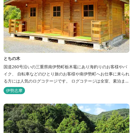
とちの木
国道260号沿いの三重県南伊勢町栃木竈にあり海釣りのお客様やバ
イク、 自転車などのひとり旅のお客様や南伊勢町へお仕事に来られ
る方には人気のログコテージです。 ログコテージは全室、素泊まり
となっており、おひとり様限定のお部屋、お二人様限定のお部屋、
伊勢志摩
3名様から5名様限定のお部屋とあります。 お風呂やトイレは別棟
に完備。 国道260号向いには喫茶食事とちの木では、お食事もでき
人気のトンテ...