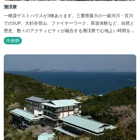
溯渓寮
一棟貸ゲストハウスが3棟あります。三重県最大の一級河川・宮川
でのSUP、大杉谷登山、ファイヤーワーク、茶道体験など、自然と
歴史、数々のアクティビティが融合する溯渓寮で心地よい時間をお
過ごしください。 溯渓寮A棟は、22㎡の広々としたLDKを有する清
中南勢
潔な宿泊棟です。大きな窓からは四季折々の美しい風景を眺望で
き、夏場はウッドデッキ、冬場は薪ストーブと、季節を感じながら
の滞在が可能です。落ち...