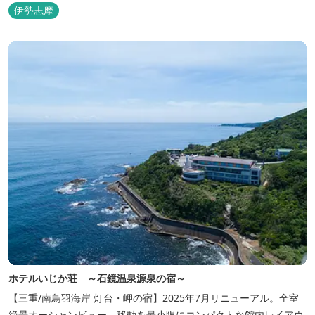
まる朝の海は一見の価値有。夕食は旬の素材を大釜で蒸し上げる名
伊勢志摩
物「五右衛門蒸し」、鯛や伊勢海老の舟盛りに海鮮鍋も。
ホテルいじか荘 ～石鏡温泉源泉の宿～
【三重/南鳥羽海岸 灯台・岬の宿】2025年7月リニューアル。全室
絶景オーシャンビュー、移動を最小限にコンパクトな館内レイアウ