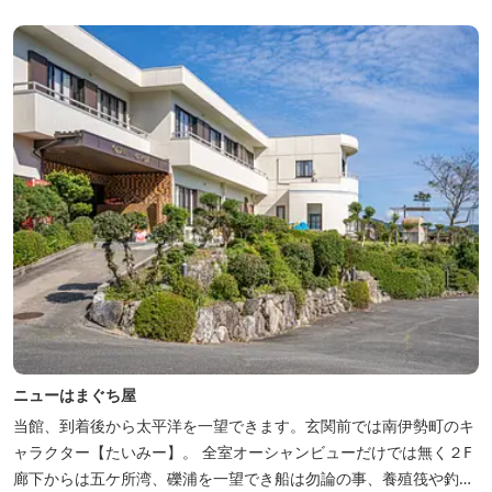
ニューはまぐち屋
当館、到着後から太平洋を一望できます。玄関前では南伊勢町のキ
ャラクター【たいみー】。 全室オーシャンビューだけでは無く２F
廊下からは五ケ所湾、礫浦を一望でき船は勿論の事、養殖筏や釣り