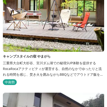
キャンプスタイルの宿 やまがら
三重県大台町大杉谷、宮川ダム湖での秘境SUP体験を提供する
RocaRocaアクティビティが運営する、自然のなかでゆったりと流
れる時間を感じ、焚き火を囲みながらBBQなどでアウトドア飯を愉
しめる宿。 ベッドルーム以外でも、満点の星空を眺めながらテント
中南勢
を張って寝ることもできるキャンプスタイルでおもいおもいのひと
時をお過ごしください。 2023年6月よりペット可となりました。