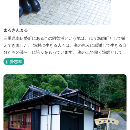
まるきんまる
三重県南伊勢町にあるこの阿曽浦という地は、代々漁師町として栄
えてきました。 漁村に生きる人々は、海の恵みに感謝して生きる自
分たちの暮らしに誇りをもっています。 海の上で働く漁師として、
自然とのかかわりを次世代につなぐ役割を果たすためにゲストハウ
伊勢志摩
スを始めました。 当ゲストハウスは一棟貸しです。 二階建ての一
軒家とウッドデッキ、 屋外リビングでゆったり過ごしていただけま
す。