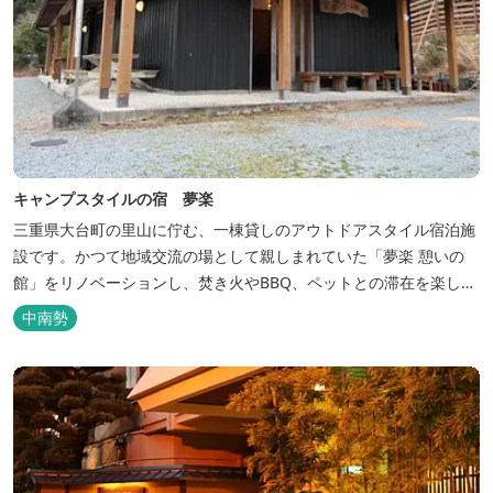
キャンプスタイルの宿 夢楽
三重県大台町の里山に佇む、一棟貸しのアウトドアスタイル宿泊施
設です。かつて地域交流の場として親しまれていた「夢楽 憩いの
館」をリノベーションし、焚き火やBBQ、ペットとの滞在を楽しめ
る“キャンプ気分”の宿として生まれ変わりました。 【営業時間】 チ
中南勢
ェックイン 15：00（早めのチェックインご希望は予約時に要相
談） チェックアウト 9：00 【定休日】 不定休 【料金...