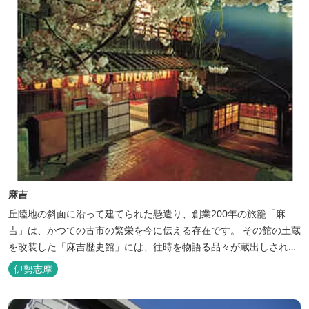
麻吉
丘陸地の斜面に沿って建てられた懸造り、創業200年の旅籠「麻
吉」は、かつての古市の繁栄を今に伝える存在です。 その館の土蔵
を改装した「麻吉歴史館」には、往時を物語る品々が蔵出しされ、
お伊勢参り華やかなりし頃へとお誘い致します。
伊勢志摩