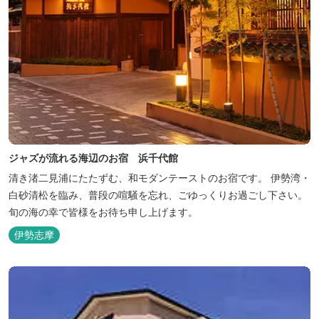
ジャズが流れる海辺のお宿 浜千代館
清き渚二見浦にたたずむ、和モダンテーストのお宿です。 伊勢湾・
白砂清松を臨み、普段の喧騒を忘れ、ごゆっくりお過ごし下さい。
旬の海の幸で皆様をお待ち申し上げます。
伊勢志摩