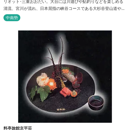
リオット･三重おおだい。大台には川遊びや鮎釣りなどを楽しめる
清流、宮川が流れ、日本屈指の峡谷コースである大杉谷登山道や、
登山初心者から楽しめる総門山など、表情豊かな山々が連なりま
中南勢
す。 日本の滝百選に選ばれている七ッ釜滝など、大自然が作り出す
四季折々の景観は実に壮大です。身も心もリフレッシュする旅の拠
点として、当ホテルは快適さを追...
料亭旅館京平荘