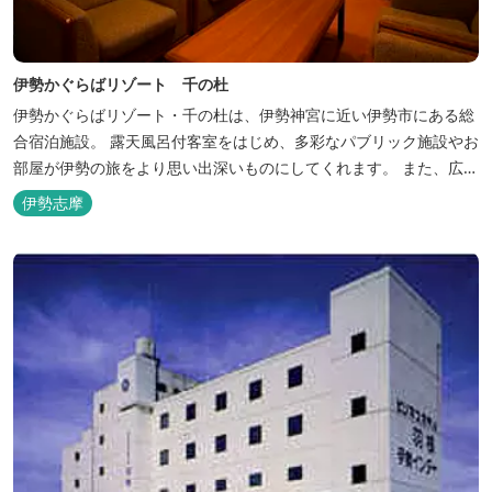
伊勢かぐらばリゾート 千の杜
伊勢かぐらばリゾート・千の杜は、伊勢神宮に近い伊勢市にある総
合宿泊施設。 露天風呂付客室をはじめ、多彩なパブリック施設やお
部屋が伊勢の旅をより思い出深いものにしてくれます。 また、広大
な敷地内にはテニスコート、野球場を始めとしたスポーツ施設や、
伊勢志摩
ウォータースライダーを有する流水プール、お子様が楽しめる児童
遊園など、様々なアウトドア施設がございます。杜の自然を感じな
がら、充実した伊勢の一日を...