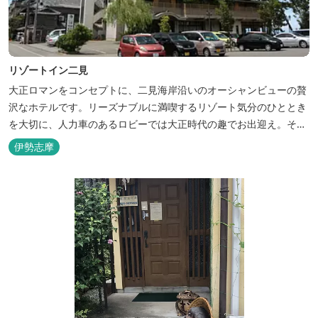
リゾートイン二見
大正ロマンをコンセプトに、二見海岸沿いのオーシャンビューの贅
沢なホテルです。リーズナブルに満喫するリゾート気分のひととき
を大切に、人力車のあるロビーでは大正時代の趣でお出迎え。そし
て、抜群の眺めが自慢の露天風呂｢七福の湯｣は、趣向を凝らした七
伊勢志摩
つのお風呂のうち、五つをご宿泊者様無料の貸切風呂としてご利用
が可能です。