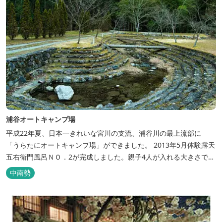
浦谷オートキャンプ場
平成22年夏、日本一きれいな宮川の支流、浦谷川の最上流部に
「うらたにオートキャンプ場」ができました。 2013年5月体験露天
五右衛門風呂ＮＯ．2が完成しました。親子4人が入れる大きさで
す。中には腰掛けもあり、ゆっくり、星やホタルを見る事ができま
中南勢
す。ひのきの香り漂う特製五右衛門風呂を自分で沸かし、入浴しま
せんか？ 同時にデッキ付ひのき小屋も完成しました。是非ご利用く
ださい。