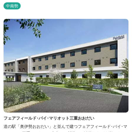
年）に開業した歴史ある旅館。JR三瀬谷駅から徒歩一分と好立地の
中南勢
場所にあり、大変便利です。 部屋数は11室、大広間が2部屋。少人
数から団体のお客様まで幅広くご利用いただけます。 人気の定食は
品数...
フェアフィールド･バイ･マリオット三重おおだい
道の駅「奥伊勢おおだい」と並んで建つフェアフィールド･バイ･マ