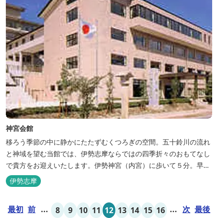
神宮会館
移ろう季節の中に静かにたたずむくつろぎの空間。五十鈴川の流れ
と神域を望む当館では、伊勢志摩ならではの四季折々のおもてなし
で貴方をお迎えいたします。伊勢神宮（内宮）に歩いて５分。早朝
参拝を体験できます。
伊勢志摩
最初
前
...
...
次
最後
8
9
10
11
12
13
14
15
16