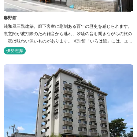
麻野館
純和風三階建築。廊下客室に彫刻ある百年の歴史を感じられます。
裏玄関が波打際のため雑音から逃れ、汐騒の音を聞きながらの旅の
一夜は味わい深いものがあります。 ※別館「いろは館」には、エイ
リアンやプレデターのリアルな模型があり、初めて見た方はビック
伊勢志摩
リしますよ。