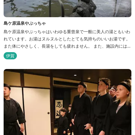
島ケ原温泉やぶっちゃ
島ケ原温泉やぶっちゃはいわゆる重曾泉で一般に美人の湯ともいわ
れています。お湯はヌルヌルとしたとても気持ちのいいお湯です。
また体にやさしく、長湯をしても疲れません。 また、施設内にはオ
ートキャンプ場、デイキャンプ場、テニスコート、水遊び場（夏季
伊賀
限定）、こんにゃくやパン作りの体験できる工房などがあります。
木津川（鯛ケ瀬）のほとりにある美しい自然を生かしたオートキャ
ンプやディキャンプ...