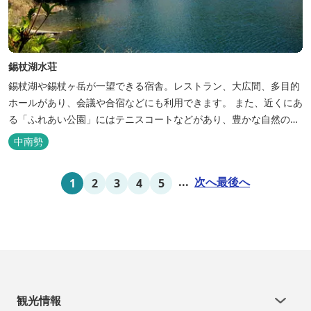
錫杖湖水荘
錫杖湖や錫杖ヶ岳が一望できる宿舎。レストラン、大広間、多目的
ホールがあり、会議や合宿などにも利用できます。 また、近くにあ
る「ふれあい公園」にはテニスコートなどがあり、豊かな自然の中
でのびのびと楽しむことができます。
中南勢
...
次へ
最後へ
1
2
3
4
5
観光情報