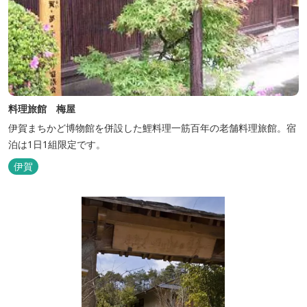
料理旅館 梅屋
伊賀まちかど博物館を併設した鯉料理一筋百年の老舗料理旅館。宿
泊は1日1組限定です。
伊賀