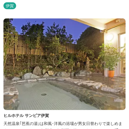
忍者の内装が施された部屋がいくつかあります。壁紙からトイレッ
伊賀
トペーパーに至るまで、忍者に関連したデザインモチーフがあしら
われています。 伊賀上野城や伊賀流忍者博物館から徒歩わずか10
分の位置にあるこのホテ...
ヒルホテル サンピア伊賀
天然温泉｢芭蕉の湯｣は和風･洋風の浴場が男女日替わりで楽しめま