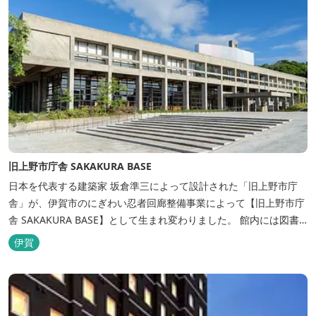
旧上野市庁舎 SAKAKURA BASE
日本を代表する建築家 坂倉準三によって設計された「旧上野市庁
舎」が、伊賀市のにぎわい忍者回廊整備事業によって【旧上野市庁
舎 SAKAKURA BASE】として生まれ変わりました。 館内には図書
館やホテル、カフェがあるほか、観光案内所「伊賀市観光インフォ
伊賀
メーションセンター」や伊賀の逸品を取り揃えた「伊賀百貨
Souvenir Shop」も併殺されています。