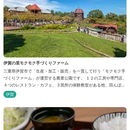
伊賀の里モクモク手づくりファーム
三重県伊賀市で「生産・加工・販売」を一貫して行う「モクモク手
づくりファーム」が運営する農業公園です。 １２の工房や専門店、
４つのレストラン・カフェ、３箇所の体験教室がある他、田んぼや
いかだ池など、「自然や農業」を身近に感じて楽しんでいただける
伊賀
遊び場もあります。 園内では、ミニブタくんたちのショーを見た
り、ウインナーづくりやパンづくりなどの手づくり体験教室や、食
農体験プログラムに参加したり...