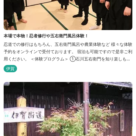
本場で本物！忍者修行や五右衛門風呂体験！
忍道での修行はもちろん、五右衛門風呂や農業体験など 様々な体験
予約をオンラインで受付ております。 宿泊も可能ですので是非ご利
用ください。 ＜体験プログラム＞ ①石川五右衛門を知り楽しも
う！ ②忍者をめざそう！（入門・初級編） ③忍者の基礎体力づく
伊賀
り！農業体験！ ④忍者の里山散策と忍者修行を楽しもう！（山中
で忍道修行）