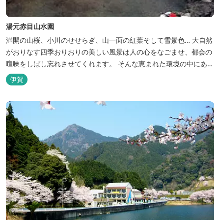
湯元赤目山水園
満開の山桜、小川のせせらぎ、山一面の紅葉そして雪景色… 大自然
がおりなす四季おりおりの美しい風景は人の心をなごませ、都会の
喧噪をしばし忘れさせてくれます。 そんな恵まれた環境の中にあ
る、純和風造りの閑静なたたずまい …それが赤目山水園です。 ま
伊賀
た、赤目山水園の園内からこんこんと湧き出る天然温泉「赤目温泉
山の湯」は、肌にやさしい美人と健康の湯として大勢のお客様に喜
んでいただいておりま...