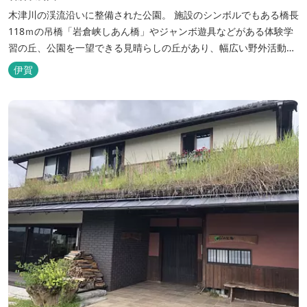
木津川の渓流沿いに整備された公園。 施設のシンボルでもある橋長
118ｍの吊橋「岩倉峡しあん橋」やジャンボ遊具などがある体験学
習の丘、公園を一望できる見晴らしの丘があり、幅広い野外活動に
利用できるキャンプ場も併設されています。 川沿いには島ヶ原温泉
伊賀
やぶっちゃに至る「川辺の道」があり、旧岩倉水力発電所跡の水路
遺構を見ることができたり、春は桜、秋は紅葉の名所として楽しめ
る憩いの場となっています。