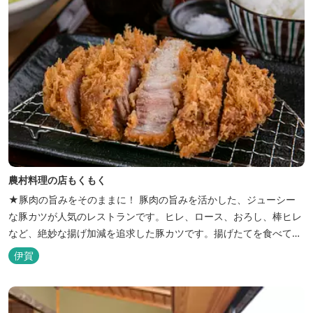
農村料理の店もくもく
★豚肉の旨みをそのままに！ 豚肉の旨みを活かした、ジューシー
な豚カツが人気のレストランです。ヒレ、ロース、おろし、棒ヒレ
など、絶妙な揚げ加減を追求した豚カツです。揚げたてを食べてい
ただくために、注文後じっくり揚げてお出ししています。 ★手作
伊賀
りのお蕎麦をお楽しみいただけます！ お蕎麦は毎日お店で打ってつ
くっております。北海道や三重のそば粉を使用してつくる、喉ごし
の良い昔ながらのお蕎麦...