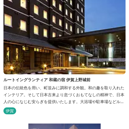
ルートイングランティア 和蔵の宿 伊賀上野城前
日本の伝統色を用い、町並みに調和する外観。和の趣を取り入れた
インテリア。そして日本古来より息づくおもてなしの精神で、日本
人の心になじむ安らぎを提供いたします。大浴場や駐車場などルー
トインホテルズの機能性や利便性はそのままに、穏やかな和のニュ
伊賀
アンスを湛えた空間は、ビジネスにも観光にも、幅広くお役立てい
ただけるホテルです。