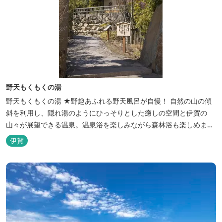
野天もくもくの湯
野天もくもくの湯 ★野趣あふれる野天風呂が自慢！ 自然の山の傾
斜を利用し、隠れ湯のようにひっそりとした癒しの空間と伊賀の
山々が展望できる温泉。温泉浴を楽しみながら森林浴も楽しめま
す。一枚岩をくり貫いてつくった湯船もあり、風情ある空間が魅力
伊賀
です。 ★源泉100％の野天風呂 源泉100％の野天風呂が2つあり、
38度のぬるめの湯と42度の熱めの湯があります。ぬるめの湯はじっ
くりとゆ...