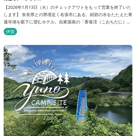
【2026年1月13日（火）のチェックアウトをもって営業を終了いた
します】 奈良県との県境近く名張市にある、紺碧の水をたたえた青
蓮寺湖を眼下に望むホテル。自家源泉の「香落渓（こおちだに）温
泉」は天然アルカリ泉。露天風呂から眺める湖は、遮るものがな
伊賀
く、絶景と評判です。