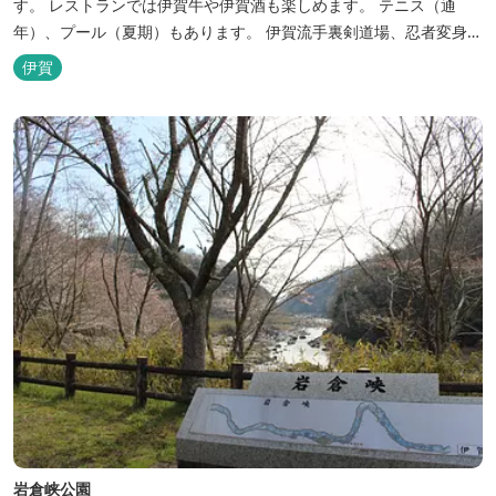
す。 レストランでは伊賀牛や伊賀酒も楽しめます。 テニス（通
年）、プール（夏期）もあります。 伊賀流手裏剣道場、忍者変身処
を常設しております。 ★ＨＰが新しくなりました！
伊賀
http://www.hh-sunpia-iga.co.jp ※日替わりランチ、日替わり薬湯
などがタイムリーにチェックできます。
岩倉峡公園