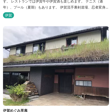
す。 レストランでは伊賀牛や伊賀酒も楽しめます。 テニス（通
年）、プール（夏期）もあります。 伊賀流手裏剣道場、忍者変身処
を常設しております。 ★ＨＰが新しくなりました！
伊賀
http://www.hh-sunpia-iga.co.jp ※日替わりランチ、日替わり薬湯
などがタイムリーにチェックできます。
伊賀めぐみ草庵