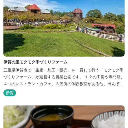
伊賀の里モクモク手づくりファーム
三重県伊賀市で「生産・加工・販売」を一貫して行う「モクモク手
づくりファーム」が運営する農業公園です。 １２の工房や専門店、
４つのレストラン・カフェ、３箇所の体験教室がある他、田んぼや
いかだ池など、「自然や農業」を身近に感じて楽しんでいただける
伊賀
遊び場もあります。 園内では、ミニブタくんたちのショーを見た
り、ウインナーづくりやパンづくりなどの手づくり体験教室や、食
農体験プログラムに参加したり...