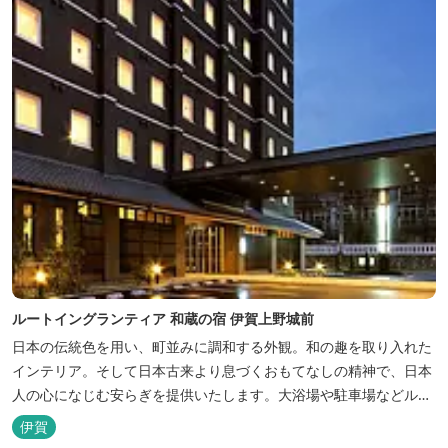
ルートイングランティア 和蔵の宿 伊賀上野城前
日本の伝統色を用い、町並みに調和する外観。和の趣を取り入れた
インテリア。そして日本古来より息づくおもてなしの精神で、日本
人の心になじむ安らぎを提供いたします。大浴場や駐車場などルー
トインホテルズの機能性や利便性はそのままに、穏やかな和のニュ
伊賀
アンスを湛えた空間は、ビジネスにも観光にも、幅広くお役立てい