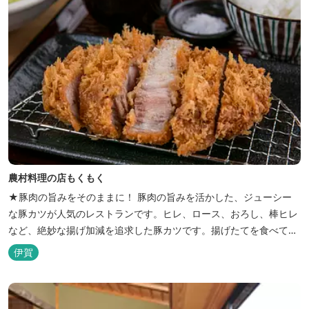
農村料理の店もくもく
★豚肉の旨みをそのままに！ 豚肉の旨みを活かした、ジューシー
な豚カツが人気のレストランです。ヒレ、ロース、おろし、棒ヒレ
など、絶妙な揚げ加減を追求した豚カツです。揚げたてを食べてい
ただくために、注文後じっくり揚げてお出ししています。 ★手作
伊賀
りのお蕎麦をお楽しみいただけます！ お蕎麦は毎日お店で打ってつ
くっております。北海道や三重のそば粉を使用してつくる、喉ごし
の良い昔ながらのお蕎麦...