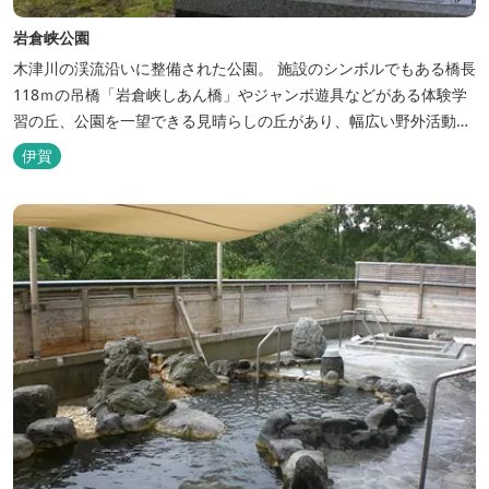
岩倉峡公園
木津川の渓流沿いに整備された公園。 施設のシンボルでもある橋長
118ｍの吊橋「岩倉峡しあん橋」やジャンボ遊具などがある体験学
習の丘、公園を一望できる見晴らしの丘があり、幅広い野外活動に
利用できるキャンプ場も併設されています。 川沿いには島ヶ原温泉
伊賀
やぶっちゃに至る「川辺の道」があり、旧岩倉水力発電所跡の水路
遺構を見ることができたり、春は桜、秋は紅葉の名所として楽しめ
る憩いの場となっています。