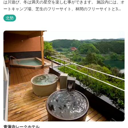
は川遊び、冬は満天の星空を楽しむ事ができます。 施設内には、オ
ートキャンプ場、芝生のフリーサイト、林間のフリーサイトと3種
類のキャンプ場があり、豊かな自然の中でのんびりとキャンプを楽
北勢
しむ事ができます。 テント泊が苦手な方や、小さなお子様連れの方
はコテージがおススメ。 大小合わせて6棟のコテージがあります。
キャン...
青蓮寺レークホテル