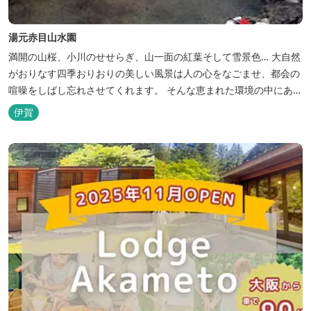
湯元赤目山水園
満開の山桜、小川のせせらぎ、山一面の紅葉そして雪景色… 大自然
がおりなす四季おりおりの美しい風景は人の心をなごませ、都会の
喧噪をしばし忘れさせてくれます。 そんな恵まれた環境の中にあ
る、純和風造りの閑静なたたずまい …それが赤目山水園です。 ま
伊賀
た、赤目山水園の園内からこんこんと湧き出る天然温泉「赤目温泉
山の湯」は、肌にやさしい美人と健康の湯として大勢のお客様に喜
んでいただいておりま...