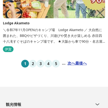
Lodge Akameto
＼令和7年11月OPENのキャンプ場 Lodge Akameto ／ 大自然に
囲まれた、BBQやピザづくり、川遊びや焚き火が楽しめる 赤目四
十八滝すぐそばのキャンプ場です。 ★大阪から車で90分・名古屋
から120分の好アクセス！ ★専用テラス付きバンガローでは、BBQ
伊賀
をしながら子どもが川遊びをしているのが見れる！ ★Wi-Fiがつな
がります！ ★日帰りBBQや大人数での研修も...
...
次へ
最後へ
1
2
3
4
5
観光情報