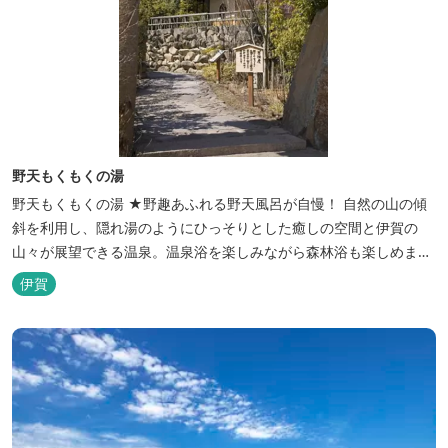
野天もくもくの湯
野天もくもくの湯 ★野趣あふれる野天風呂が自慢！ 自然の山の傾
斜を利用し、隠れ湯のようにひっそりとした癒しの空間と伊賀の
山々が展望できる温泉。温泉浴を楽しみながら森林浴も楽しめま
す。一枚岩をくり貫いてつくった湯船もあり、風情ある空間が魅力
伊賀
です。 ★源泉100％の野天風呂 源泉100％の野天風呂が2つあり、
38度のぬるめの湯と42度の熱めの湯があります。ぬるめの湯はじっ
くりとゆ...