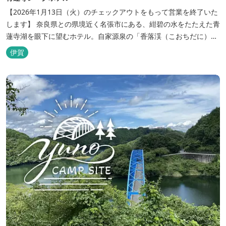
【2026年1月13日（火）のチェックアウトをもって営業を終了いた
します】 奈良県との県境近く名張市にある、紺碧の水をたたえた青
蓮寺湖を眼下に望むホテル。自家源泉の「香落渓（こおちだに）温
泉」は天然アルカリ泉。露天風呂から眺める湖は、遮るものがな
伊賀
く、絶景と評判です。