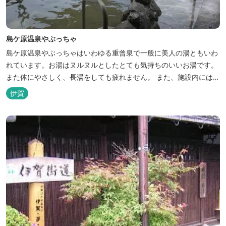
島ケ原温泉やぶっちゃ
島ケ原温泉やぶっちゃはいわゆる重曾泉で一般に美人の湯ともいわ
れています。お湯はヌルヌルとしたとても気持ちのいいお湯です。
また体にやさしく、長湯をしても疲れません。 また、施設内にはオ
ートキャンプ場、デイキャンプ場、テニスコート、水遊び場（夏季
伊賀
限定）、こんにゃくやパン作りの体験できる工房などがあります。
木津川（鯛ケ瀬）のほとりにある美しい自然を生かしたオートキャ
ンプやディキャンプ...