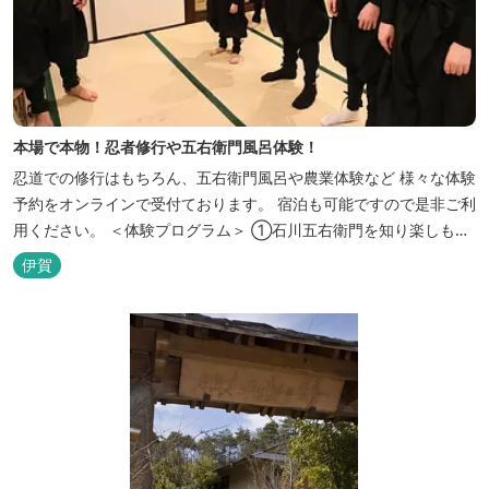
本場で本物！忍者修行や五右衛門風呂体験！
忍道での修行はもちろん、五右衛門風呂や農業体験など 様々な体験
予約をオンラインで受付ております。 宿泊も可能ですので是非ご利
用ください。 ＜体験プログラム＞ ①石川五右衛門を知り楽しも
う！ ②忍者をめざそう！（入門・初級編） ③忍者の基礎体力づく
伊賀
り！農業体験！ ④忍者の里山散策と忍者修行を楽しもう！（山中
で忍道修行）