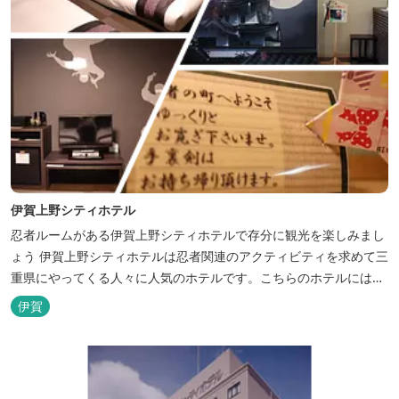
伊賀上野シティホテル
忍者ルームがある伊賀上野シティホテルで存分に観光を楽しみまし
ょう 伊賀上野シティホテルは忍者関連のアクティビティを求めて三
重県にやってくる人々に人気のホテルです。こちらのホテルには、
忍者の内装が施された部屋がいくつかあります。壁紙からトイレッ
伊賀
トペーパーに至るまで、忍者に関連したデザインモチーフがあしら
われています。 伊賀上野城や伊賀流忍者博物館から徒歩わずか10
分の位置にあるこのホテ...