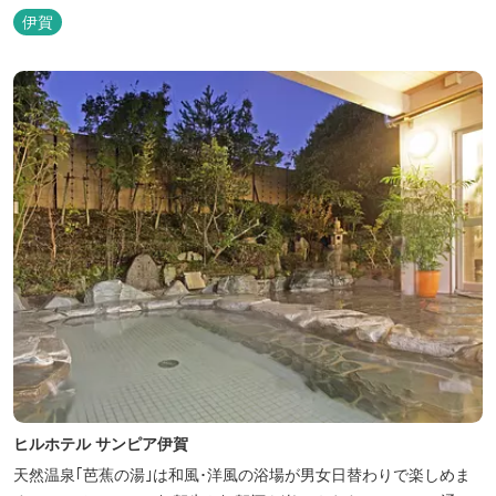
館やホテル、カフェがあるほか、観光案内所「伊賀市観光インフォ
伊賀
メーションセンター」や伊賀の逸品を取り揃えた「伊賀百貨
Souvenir Shop」も併殺されています。
ヒルホテル サンピア伊賀
天然温泉｢芭蕉の湯｣は和風･洋風の浴場が男女日替わりで楽しめま