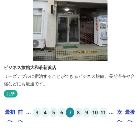
ビジネス旅館大和荘新浜店
リーズナブルに宿泊することができるビジネス旅館。長期滞在や合
宿などにも最適です。
北勢
最初
前
...
...
次
最後
3
4
5
6
7
8
9
10
11
へ
へ
へ
へ