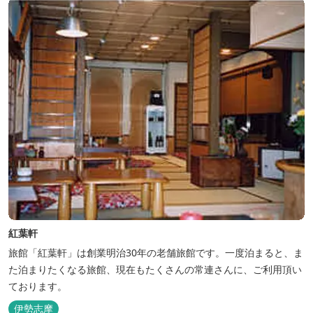
紅葉軒
旅館「紅葉軒」は創業明治30年の老舗旅館です。一度泊まると、ま
た泊まりたくなる旅館、現在もたくさんの常連さんに、ご利用頂い
ております。
伊勢志摩