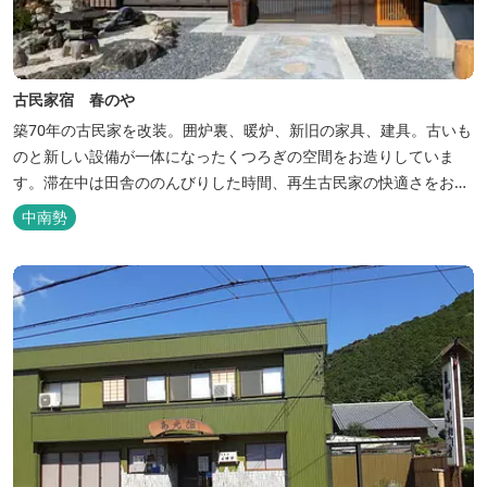
古民家宿 春のや
築70年の古民家を改装。囲炉裏、暖炉、新旧の家具、建具。古いも
のと新しい設備が一体になったくつろぎの空間をお造りしていま
す。滞在中は田舎ののんびりした時間、再生古民家の快適さをお楽
しみください。 【時間】 《 チェックイン 》 15：00～20：00の間
中南勢
にお願いいたします。 《 チェックアウト 》 10：00まで 【御利用
料金】 一日一組様１棟貸し（定員５名） 一...