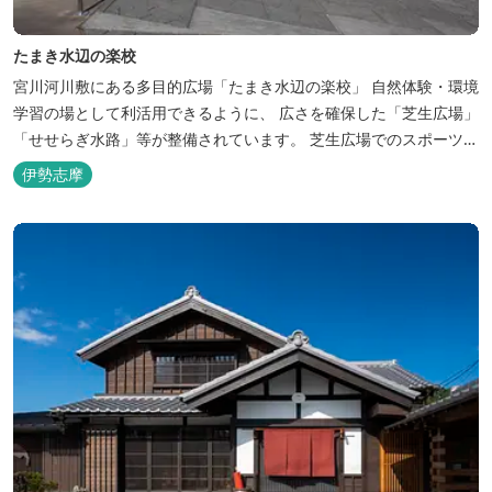
たまき水辺の楽校
宮川河川敷にある多目的広場「たまき水辺の楽校」 自然体験・環境
学習の場として利活用できるように、 広さを確保した「芝生広場」
「せせらぎ水路」等が整備されています。 芝生広場でのスポーツや
バーベキューはもちろん、 車での乗り入れも可能なため、オートキ
伊勢志摩
ャンプなどもお楽しみいただけます！ 火災防止のため、バーベキュ
ー･焚火等をする際は、 直火にならないように焚火台･コンロ等を
使...