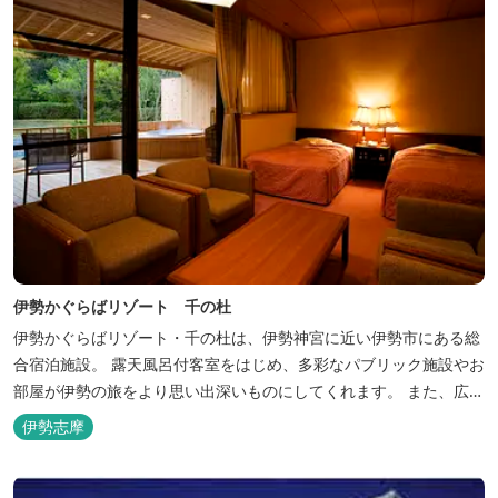
伊勢かぐらばリゾート 千の杜
伊勢かぐらばリゾート・千の杜は、伊勢神宮に近い伊勢市にある総
合宿泊施設。 露天風呂付客室をはじめ、多彩なパブリック施設やお
部屋が伊勢の旅をより思い出深いものにしてくれます。 また、広大
な敷地内にはテニスコート、野球場を始めとしたスポーツ施設や、
伊勢志摩
ウォータースライダーを有する流水プール、お子様が楽しめる児童
遊園など、様々なアウトドア施設がございます。杜の自然を感じな
がら、充実した伊勢の一日を...