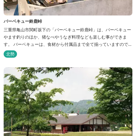
バーベキュー鈴鹿峠
三重県亀山市関町坂下の「バーベキュー鈴鹿峠」は、バーベキュー
やます釣りのほか、猪なべやうなぎ料理なども楽しむ事ができま
す。 バーベキューは、食材から付属品まで全て揃っていますので手
ぶらで楽しむ事ができますよ！釣り掘がありますので、釣ったその
北勢
場で味わえる「マス釣り」も人気です。 宿泊施設も完備していま
す！ご家族で、友人で、様々なイベントで、ぜひご利用ください。