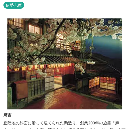
伊勢志摩
麻吉
丘陸地の斜面に沿って建てられた懸造り、創業200年の旅籠「麻