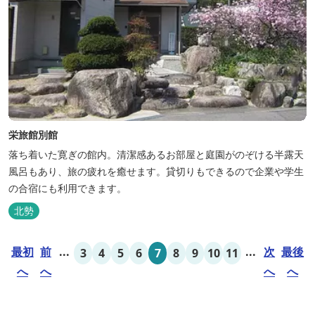
栄旅館別館
落ち着いた寛ぎの館内。清潔感あるお部屋と庭園がのぞける半露天
風呂もあり、旅の疲れを癒せます。貸切りもできるので企業や学生
の合宿にも利用できます。
北勢
最初
前
...
...
次
最後
3
4
5
6
7
8
9
10
11
へ
へ
へ
へ