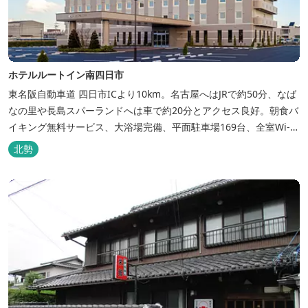
ホテルルートイン南四日市
東名阪自動車道 四日市ICより10km。名古屋へはJRで約50分、なば
なの里や長島スパーランドへは車で約20分とアクセス良好。朝食バ
イキング無料サービス、大浴場完備、平面駐車場169台、全室Wi-Fi
完備。ビジネスにも観光にもご利用頂ける快適なホテルライフをご
北勢
提供します。