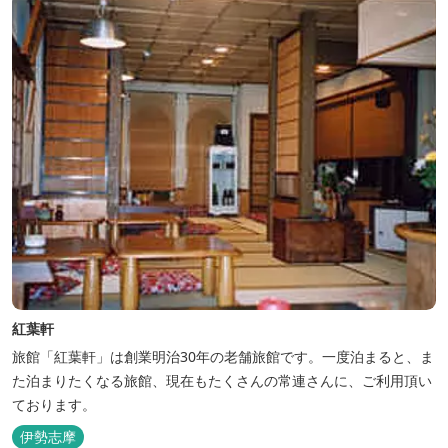
紅葉軒
旅館「紅葉軒」は創業明治30年の老舗旅館です。一度泊まると、ま
た泊まりたくなる旅館、現在もたくさんの常連さんに、ご利用頂い
ております。
伊勢志摩