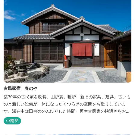
古民家宿 春のや
築70年の古民家を改装。囲炉裏、暖炉、新旧の家具、建具。古いも
のと新しい設備が一体になったくつろぎの空間をお造りしていま
す。滞在中は田舎ののんびりした時間、再生古民家の快適さをお楽
しみください。 【時間】 《 チェックイン 》 15：00～20：00の間
中南勢
にお願いいたします。 《 チェックアウト 》 10：00まで 【御利用
料金】 一日一組様１棟貸し（定員５名） 一...