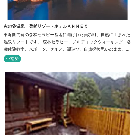
火の谷温泉 美杉リゾートホテルＡＮＮＥＸ
東海圏で発の森林セラピー基地に選ばれた美杉町。自然に囲まれた
温泉リゾートです。 森林セラピー、ノルディックウォーキング、各
種体験教室、スポーツ、グルメ、湯遊び、自然探検思いのまま。思
いきり遊んだ後は温泉でゆったり、のんびり。お料理は和洋バイキ
中南勢
ングに豪華会席料理。バイキングでは、毎日餅つき、夏は流しそう
めん等のイベントも開催しています。 ５つの貸切風呂に、展望風呂
付き客室、露天風呂・ジ...