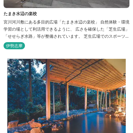
たまき水辺の楽校
宮川河川敷にある多目的広場「たまき水辺の楽校」 自然体験・環境
学習の場として利活用できるように、 広さを確保した「芝生広場」
「せせらぎ水路」等が整備されています。 芝生広場でのスポーツや
バーベキューはもちろん、 車での乗り入れも可能なため、オートキ
伊勢志摩
ャンプなどもお楽しみいただけます！ 火災防止のため、バーベキュ
ー･焚火等をする際は、 直火にならないように焚火台･コンロ等を
使...