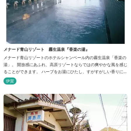
メナード青山リゾート 霧生温泉『香楽の湯』
メナード青山リゾートのホテルシャンベール内の霧生温泉「香楽の
湯」。 開放感にあふれ、高原リゾートならではの爽やかな風を感じ
ることができます。 ハーブをお湯にひたし、すがすがしい香りに心
あらわれる「香りの湯」は、特に女性の方に人気です。 その他、
伊賀
広々とした空間とたっぷりのお湯が魅力の「大浴場」、高原の景色
を満喫できる「露天風呂」、さらに「ミストサウナ」の合計4種の
お湯をお楽しみいただけま...