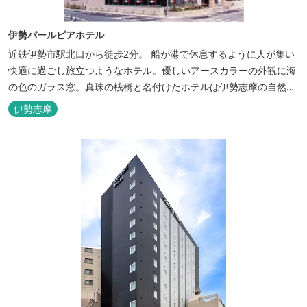
伊勢パールピアホテル
近鉄伊勢市駅北口から徒歩2分。 船が港で休息するように人が集い
快適に過ごし旅立つようなホテル。優しいアースカラーの外観に海
の色のガラス窓。真珠の桟橋と名付けたホテルは伊勢志摩の自然保
護への思いか省エネルギーへの工夫と設備を備えています。 和食・
伊勢志摩
イタリアンレストランがございます。 また、宿泊のお客様は途中出
入り自由立体駐車場を無料でお使いいただけます。