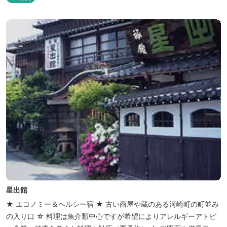
チオシ名物】 ・味噌カツ丼…地元産の甘味噌を使ったボリュームた
っぷりの丼ぶり。 松阪の観光情報は、松阪観光インフォメ...
星出館
★ エコノミー＆ヘルシー宿 ★ 古い商屋や蔵のある河崎町の町並み
の入り口 ☆ 料理は魚介類中心ですが希望によりアレルギーアトピ