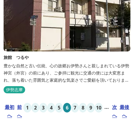
旅館 つるや
豊かな自然と古い伝統、心の故郷お伊勢さんと親しまれている伊勢
神宮（外宮）の前にあり、ご参拝に観光に交通の便には大変恵ま
れ、落ち着いた雰囲気と家庭的な気楽さでご愛顧を頂いておりま
す。
伊勢志摩
最初
前
...
次
最後
1
2
3
4
5
6
7
8
9
10
へ
へ
へ
へ