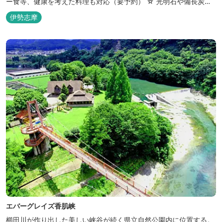
ー食等、健康を考えた料理も対応（要予約） ☆ 光明石や備長炭を
設置した青森ヒバと信楽焼のお風呂で心身のリフレッシュを！
伊勢志摩
【Japanese Inn Group 会員です】
エバーグレイズ香肌峡
櫛田川が作り出した美しい峡谷が続く県立自然公園内に位置する。