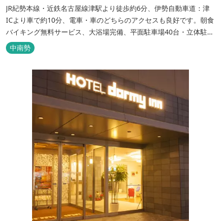
JR紀勢本線・近鉄名古屋線津駅より徒歩約6分、伊勢自動車道：津
ICより車で約10分、電車・車のどちらのアクセスも良好です。朝食
バイキング無料サービス、大浴場完備、平面駐車場40台・立体駐車
場34台、全室Wi-Fi完備。ビジネスにも観光にもご利用頂ける快適
中南勢
なホテルライフをご提供します。