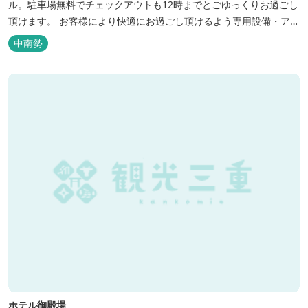
ル。駐車場無料でチェックアウトも12時までとごゆっくりお過ごし
頂けます。 お客様により快適にお過ごし頂けるよう専用設備・アメ
ニティ付き女性専用フロアやビジネスマンに最適なパソコン・プリ
中南勢
ンター設置のお部屋など多種多様な部屋タイプ・サービスをご用
意。本質の時間、至上の空間をお届けいたします。 また１Fにはカ
フェ＆レストランE...
ホテル御殿場