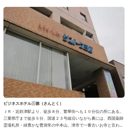
ビジネスホテル三徳（さんとく）
ＪＲ・近鉄津駅より、徒歩８分、繁華街へも１０分位の所にある。
三重県庁まで徒歩５分、国道２３号線沿いながら裏には、西国薬師
霊場札所・緑豊かな曹洞常の中本山。津市で一番古いお寺と言われ