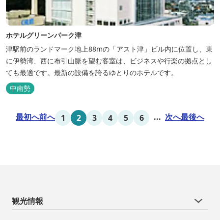
ホテルグリーンパーク津
津駅前のランドマーク地上88mの「アスト津」ビル内に位置し、東
に伊勢湾、西に布引山脈を望む客室は、ビジネスや行楽の拠点とし
ても最適です。最新の設備を誇るゆとりのホテルです。
中南勢
最初へ
前へ
...
次へ
最後へ
1
2
3
4
5
6
観光情報