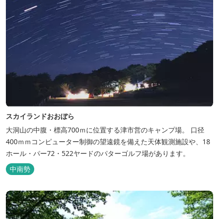
スカイランドおおぼら
大洞山の中腹・標高700ｍに位置する津市営のキャンプ場。 口径
400ｍｍコンピューター制御の望遠鏡を備えた天体観測施設や、18
ホール・パー72・522ヤードのパターゴルフ場があります。
中南勢