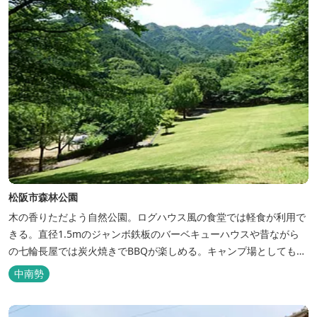
松阪市森林公園
木の香りただよう自然公園。ログハウス風の食堂では軽食が利用で
きる。直径1.5mのジャンボ鉄板のバーベキューハウスや昔ながら
の七輪長屋では炭火焼きでBBQが楽しめる。キャンプ場としても人
気で、週末は多くのキャンパーでにぎわっている。バンガローや5
中南勢
タイプのテントサイトがある。展望台からは市街が一望できる。ま
た桜の時期は、多くの人々でにぎわう。 バーベキューの食材は持ち