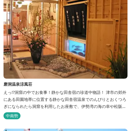
磨洞温泉涼風荘
えっ!?洞窟の中でお食事！静かな田舎宿の珍道中物語！ 津市の郊外
にある田園地帯に位置する静かな田舎宿温泉でのんびりとおくつろ
ぎになられたら洞窟を利用したお座敷で、伊勢湾の海の幸や松阪肉
を山海賊焼きをお召し上がりいただけます。年中20度前後の天然空
中南勢
調、お客様を不思議な空間にご案内！ ご宴会には、大広間で和食会
席、日帰り入浴＆お食事ＯＫ。 温泉は、津に来て津の湯をお楽しみ