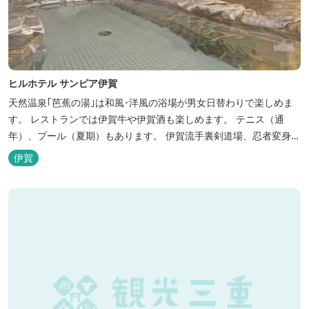
ヒルホテル サンピア伊賀
天然温泉｢芭蕉の湯｣は和風･洋風の浴場が男女日替わりで楽しめま
す。 レストランでは伊賀牛や伊賀酒も楽しめます。 テニス（通
年）、プール（夏期）もあります。 伊賀流手裏剣道場、忍者変身処
を常設しております。 ★ＨＰが新しくなりました！
伊賀
http://www.hh-sunpia-iga.co.jp ※日替わりランチ、日替わり薬湯
などがタイムリーにチェックできます。