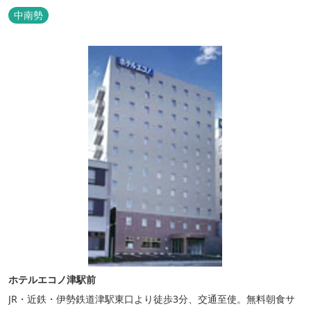
り、ベッドはワイドなサイズで、羽毛布団をご用意。女性にやさし
中南勢
いアメニティグッズを取り揃えており、連泊の方用にコインランド
リーもあります。 ご宿泊者専用の人工温泉大浴場「四季乃湯」で
は、がんばった...
ホテルエコノ津駅前
JR・近鉄・伊勢鉄道津駅東口より徒歩3分、交通至使。無料朝食サ