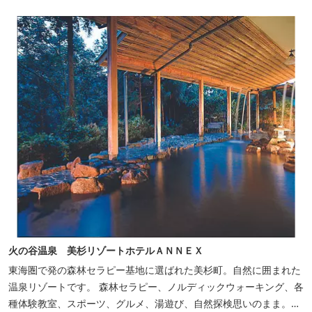
火の谷温泉 美杉リゾートホテルＡＮＮＥＸ
東海圏で発の森林セラピー基地に選ばれた美杉町。自然に囲まれた
温泉リゾートです。 森林セラピー、ノルディックウォーキング、各
種体験教室、スポーツ、グルメ、湯遊び、自然探検思いのまま。思