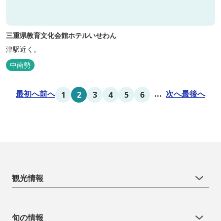
三重県教育文化会館ホテルいせわん
津駅近く。
中南勢
最初へ
前へ
...
次へ
最後へ
1
2
3
4
5
6
観光情報
旬の情報