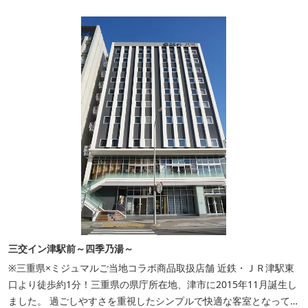
１階…コンビニエンスストア“ローソン” 和食“いせもん本店”...
三交イン津駅前～四季乃湯～
※三重県×ミジュマルご当地コラボ商品取扱店舗 近鉄・ＪＲ津駅東
口より徒歩約1分！三重県の県庁所在地、津市に2015年11月誕生し
ました。 過ごしやすさを重視したシンプルで快適な客室となってお