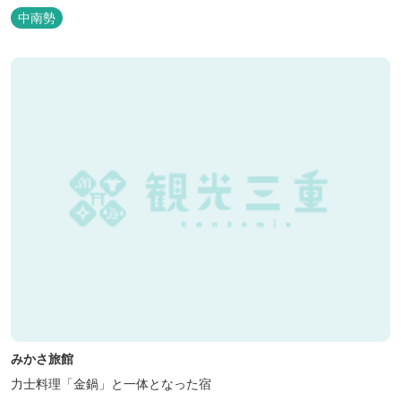
いきり遊んだ後は温泉でゆったり、のんびり。お料理は和洋バイキ
中南勢
ングに豪華会席料理。バイキングでは、毎日餅つき、夏は流しそう
めん等のイベントも開催しています。 ５つの貸切風呂に、展望風呂
付き客室、露天風呂・ジ...
みかさ旅館
力士料理「金鍋」と一体となった宿