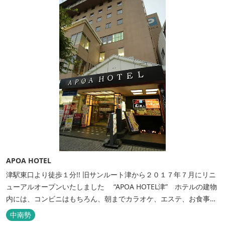
APOA HOTEL
津駅東口より徒歩１分!! 旧サンルート津から２０１７年７月にリニ
ューアルオープンいたしました “APOA HOTEL津” ホテルの建物
内には、コンビニはもちろん、朝までカラオケ、エステ、お食事も
いろいろなジャンルが楽しめます。 ホテル内施設 地下…創作料
中南勢
理“舞の華” 居酒屋“風の蔵人” 居酒屋“居酒屋ならここが安いぜっ”