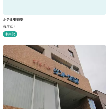
ホテル御殿場
海岸近く
中南勢