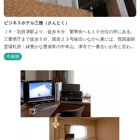
ビジネスホテル三徳（さんとく）
ＪＲ・近鉄津駅より、徒歩８分、繁華街へも１０分位の所にある。
三重県庁まで徒歩５分、国道２３号線沿いながら裏には、西国薬師
霊場札所・緑豊かな曹洞常の中本山。津市で一番古いお寺と言われ
る塔世山四天王寺があります。
中南勢