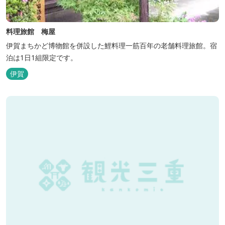
料理旅館 梅屋
伊賀まちかど博物館を併設した鯉料理一筋百年の老舗料理旅館。宿
泊は1日1組限定です。
伊賀