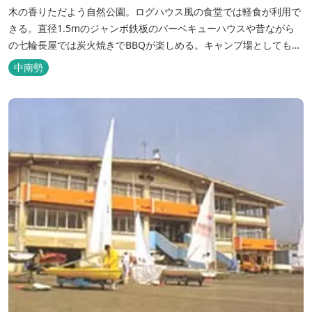
木の香りただよう自然公園。ログハウス風の食堂では軽食が利用で
きる。直径1.5mのジャンボ鉄板のバーベキューハウスや昔ながら
の七輪長屋では炭火焼きでBBQが楽しめる。キャンプ場としても人
気で、週末は多くのキャンパーでにぎわっている。バンガローや5
中南勢
タイプのテントサイトがある。展望台からは市街が一望できる。ま
た桜の時期は、多くの人々でにぎわう。 バーベキューの食材は持ち
込みOK！あらかじめご...