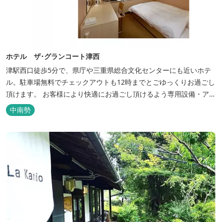
ホテル ザ･グランコート津西
津駅西口徒歩5分で、県庁や三重県総合文化センターにも近いホテ
ル。駐車場無料でチェックアウトも12時までとごゆっくりお過ごし
頂けます。 お客様により快適にお過ごし頂けるよう専用設備・アメ
ニティ付き女性専用フロアやビジネスマンに最適なパソコン・プリ
中南勢
ンター設置のお部屋など多種多様な部屋タイプ・サービスをご用
意。本質の時間、至上の空間をお届けいたします。 また１Fにはカ
フェ＆レストランE...